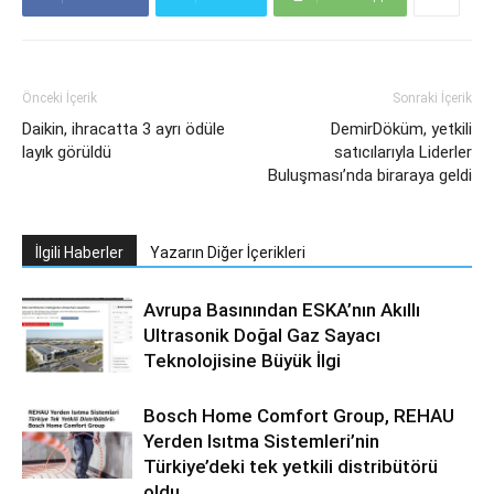
Önceki İçerik
Sonraki İçerik
Daikin, ihracatta 3 ayrı ödüle
DemirDöküm, yetkili
layık görüldü
satıcılarıyla Liderler
Buluşması’nda biraraya geldi
İlgili Haberler
Yazarın Diğer İçerikleri
Avrupa Basınından ESKA’nın Akıllı
Ultrasonik Doğal Gaz Sayacı
Teknolojisine Büyük İlgi
Bosch Home Comfort Group, REHAU
Yerden Isıtma Sistemleri’nin
Türkiye’deki tek yetkili distribütörü
oldu