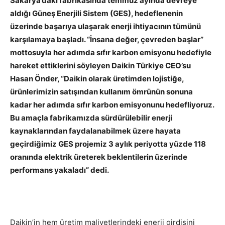
Sakarya’daki fabrikasında temmuz ayında devreye
aldığı Güneş Enerjili Sistem (GES), hedeflenenin
üzerinde başarıya ulaşarak enerji ihtiyacının tümünü
karşılamaya başladı. “İnsana değer, çevreden başlar”
mottosuyla her adımda sıfır karbon emisyonu hedefiyle
hareket ettiklerini söyleyen Daikin Türkiye CEO’su
Hasan Önder, “Daikin olarak üretimden lojistiğe,
ürünlerimizin satışından kullanım ömrünün sonuna
kadar her adımda sıfır karbon emisyonunu hedefliyoruz.
Bu amaçla fabrikamızda sürdürülebilir enerji
kaynaklarından faydalanabilmek üzere hayata
geçirdiğimiz GES projemiz 3 aylık periyotta yüzde 118
oranında elektrik üreterek beklentilerin üzerinde
performans yakaladı” dedi.
Daikin’in hem üretim maliyetlerindeki enerji girdisini