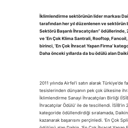
İklimlendirme sektörünün lider markası Daiki
tarafından her yıl düzenlenen ve sektörün b
Sektörü Başarılı İhracatçıları” ödüllerinde, 
ve ‘En Çok Klima Santrali, Rooftop, Fancoil
birinci, ‘En Çok İhracat Yapan Firma’ katego
Daha önceki yıllarda da bu ödülü alan Daikin
2011 yılında Airfel’i satın alarak Türkiye’de
tesislerinden dünyanın pek çok ülkesine ihrac
İklimlendirme Sanayi İhracatçıları Birliği (İS
İhracatçılar Ödülü’ ile de tescillendi. İSİB’in
kategoride ödüllendirdiği sıralamada, Daikin 3
kazanarak başarısını perçinledi. ‘En Çok Spli
ödülünü alan Daikin, ‘En Çok İhracat Yapan Fi