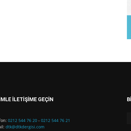
İMLE İLETİŞİME GEÇİN
B
fon:
0212 544 76 20
-
0212 544 76 21
il:
dtk@dtkdergisi.com