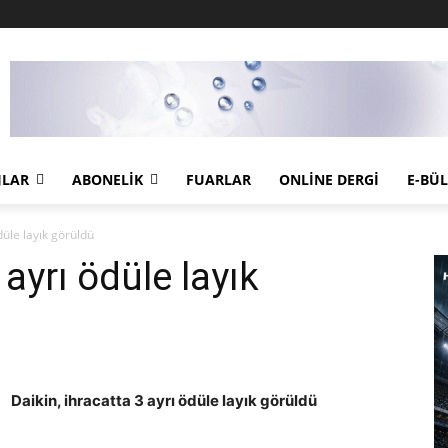
JLAR
ABONELIK
FUARLAR
ONLINE DERGI
E-BÜ
düle layık görüldü
 ayrı ödüle layık
Daikin, ihracatta 3 ayrı ödüle layık görüldü