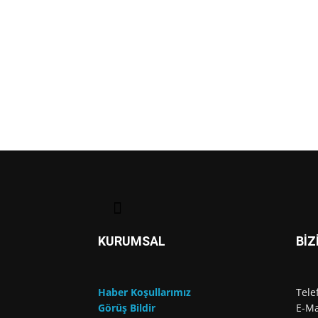
KURUMSAL
BİZ
Haber Koşullarımız
Tele
Görüş Bildir
E-Ma