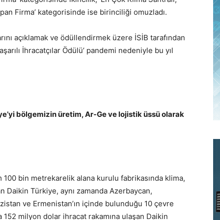
pan Firma’ kategorisinde ise birinciliği omuzladı.
arını açıklamak ve ödüllendirmek üzere İSİB tarafından
şarılı İhracatçılar Ödülü’ pandemi nedeniyle bu yıl
e’yi bölgemizin üretim, Ar-Ge ve lojistik üssü olarak
 100 bin metrekarelik alana kurulu fabrikasında klima,
pan Daikin Türkiye, aynı zamanda Azerbaycan,
ızistan ve Ermenistan’ın içinde bulunduğu 10 çevre
 152 milyon dolar ihracat rakamına ulaşan Daikin