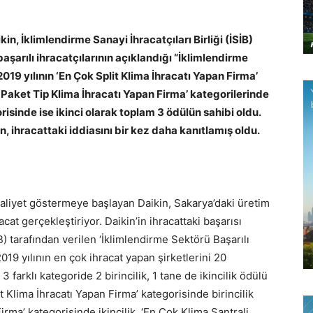
n, İklimlendirme Sanayi İhracatçıları Birliği (İSİB)
aşarılı ihracatçılarının açıklandığı “İklimlendirme
2019 yılının ‘En Çok Split Klima İhracatı Yapan Firma’
, Paket Tip Klima İhracatı Yapan Firma’ kategorilerinde
risinde ise ikinci olarak toplam 3 ödülün sahibi oldu.
, ihracattaki iddiasını bir kez daha kanıtlamış oldu.
 faaliyet göstermeye başlayan Daikin, Sakarya’daki üretim
at gerçekleştiriyor. Daikin’in ihracattaki başarısı
İB) tarafından verilen ‘İklimlendirme Sektörü Başarılı
 2019 yılının en çok ihracat yapan şirketlerini 20
 farklı kategoride 2 birincilik, 1 tane de ikincilik ödülü
t Klima İhracatı Yapan Firma’ kategorisinde birincilik
rma’ kategorisinde ikincilik, ‘En Çok Klima Santrali,