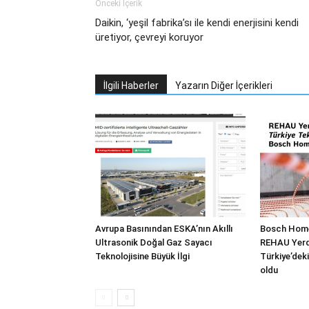
Önceki İçerik
Daikin, ‘yeşil fabrika’sı ile kendi enerjisini kendi
üretiyor, çevreyi koruyor
İlgili Haberler
Yazarın Diğer İçerikleri
Avrupa Basınından ESKA’nın Akıllı
Bosch Home
Ultrasonik Doğal Gaz Sayacı
REHAU Yerde
Teknolojisine Büyük İlgi
Türkiye’deki
oldu