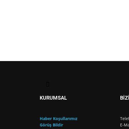
KURUMSAL
BİZ
Haber Koşullarımız
Tele
Görüş Bildir
E-Ma