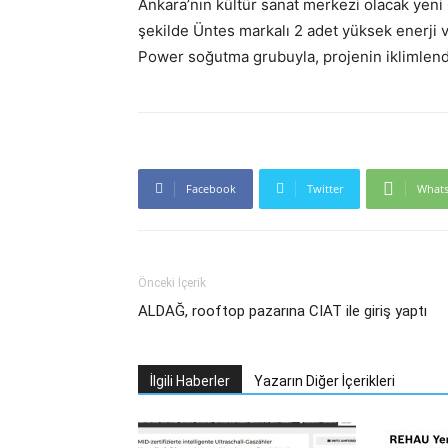
Ankara’nın kültür sanat merkezi olacak yeni
şekilde Üntes markalı 2 adet yüksek enerji ver
Power soğutma grubuyla, projenin iklimlendi
Facebook
Twitter
What
Önceki İçerik
ALDAĞ, rooftop pazarına CIAT ile giriş yaptı
İlgili Haberler
Yazarın Diğer İçerikleri