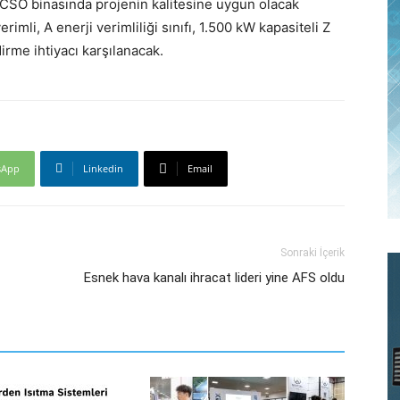
 CSO binasında projenin kalitesine uygun olacak
imli, A enerji verimliliği sınıfı, 1.500 kW kapasiteli Z
rme ihtiyacı karşılanacak.
sApp
Linkedin
Email
Sonraki İçerik
Esnek hava kanalı ihracat lideri yine AFS oldu