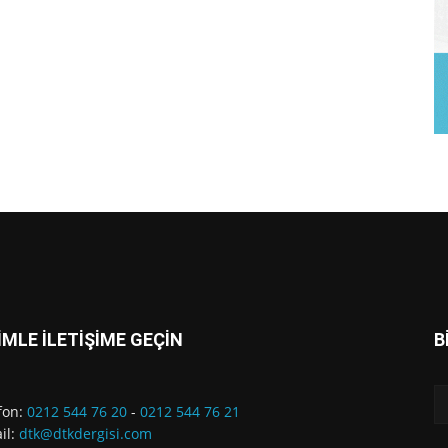
İMLE İLETİŞİME GEÇİN
B
fon:
0212 544 76 20
-
0212 544 76 21
il:
dtk@dtkdergisi.com