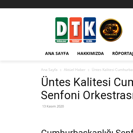
ANA SAYFA
HAKKIMIZDA
RÖPORTA
Ana Sayfa
Aktüel Haber
Üntes Kalitesi Cumhurbaş
Üntes Kalitesi Cu
Senfoni Orkestrası
13 Kasım 2020
Cumhurbaşkanlığı Senfo