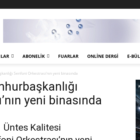
JLAR
ABONELIK
FUARLAR
ONLINE DERGI
E-BÜ
kanlığı Senfoni Orkestrası’nın yeni binasında
mhurbaşkanlığı
’nın yeni binasında
Üntes Kalitesi
ni Orkestrası’nın yeni