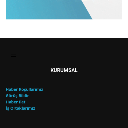
KURUMSAL
Haber Koşullarımız
Görüş Bildir
Haber İlet
İş Ortaklarımız