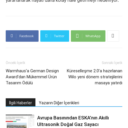
yararlanarak hayatı daha kolay hale getirmeyi hedefliyor.
Facebook
Twitter
WhatsApp
Önceki İçerik
Sonraki İçerik
Warmhaus’a German Design
Küreselleşme 2.0’a hazırlanan
Award’dan Mükemmel Ürün
Wilo yeni dönem stratejilerini
Tasarım Ödülü
masaya yatırdı
İlgili Haberler
Yazarın Diğer İçerikleri
Avrupa Basınından ESKA’nın Akıllı
Ultrasonik Doğal Gaz Sayacı