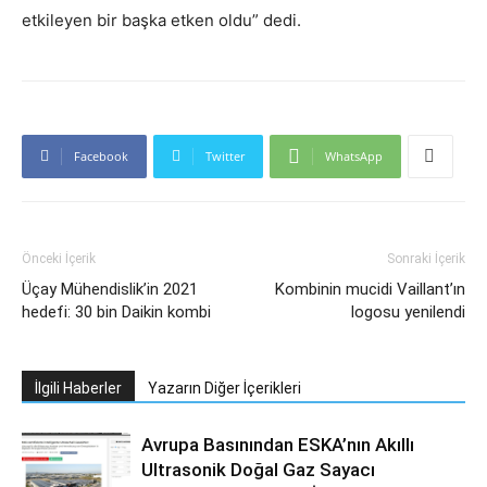
etkileyen bir başka etken oldu” dedi.
Facebook
Twitter
WhatsApp
Önceki İçerik
Sonraki İçerik
Üçay Mühendislik’in 2021
Kombinin mucidi Vaillant’ın
hedefi: 30 bin Daikin kombi
logosu yenilendi
İlgili Haberler
Yazarın Diğer İçerikleri
Avrupa Basınından ESKA’nın Akıllı
Ultrasonik Doğal Gaz Sayacı