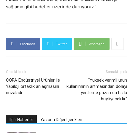
sağlama gibi hedefler üzerinde duruyoruz.”
Facebook
Twitter
WhatsApp
Önceki İçerik
Sonraki İçerik
COPA Endüstriyel Ürünler ile
“Yüksek verimli ürün
Yapıloji ortaklık anlaşmasını
kullanımının artmasından dolayı
imzaladı
yenileme pazarı da hızla
büyüyecektir”
İlgili Haberler
Yazarın Diğer İçerikleri