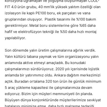
korozyona uğramayan ve yoğuşma oluşturmayan COOL-
FIT 4.0 ürün grubu, 40 mm’lik yüksek yalıtım özelliği olan
izolasyon ile kaplı PE100 boru, ek parçaları ve vana
gruplarından oluşuyor. Plastik tasarımı ile %100 bakım
gerektirmiyor. Metal boru sistemlerine göre %65 daha
hafif ve elektrofüzyon tekniği ile %50 daha hızlı montaj
yapılabiliyor.
Son dönemde yalın üretim çalışmalarına ağırlık verdik.
Yalın kültürü tabana yaymak ve tüm organizasyonu yalın
anlamında aktive etmeyi amaçladık. Bu konudaki
çalışmalarımızı sürdürüyoruz. 2020 yılı içerisinde lojistik
anlamda bir yatırımımız oldu. Ankara dağıtım merkezimizi
açtık. Buradan ortalama 320 ton ürün ile günlük minimum
5 araç yükleme kapasitesi ile çalışmalarımıza devam
ediyoruz. Bizim için müşteri memnuniyeti ön planda.
Büyüyen dünya konjonktüründe müşterilerimize sevkiyat
hatalarını minimize etme, daha hızlı malzeme tedariği