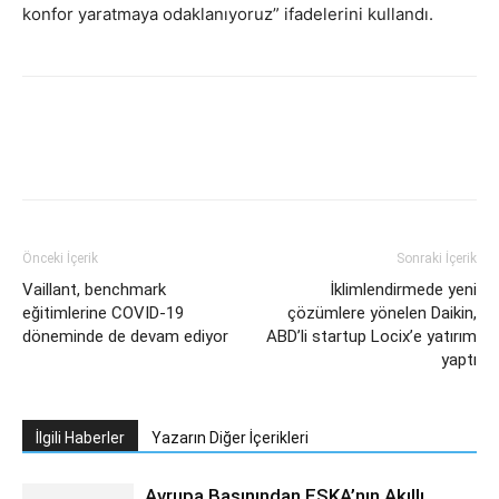
konfor yaratmaya odaklanıyoruz” ifadelerini kullandı.
Facebook
Twitter
WhatsApp
Link
Önceki İçerik
Sonraki İçerik
Vaillant, benchmark
İklimlendirmede yeni
eğitimlerine COVID-19
çözümlere yönelen Daikin,
döneminde de devam ediyor
ABD’li startup Locix’e yatırım
yaptı
İlgili Haberler
Yazarın Diğer İçerikleri
Avrupa Basınından ESKA’nın Akıllı