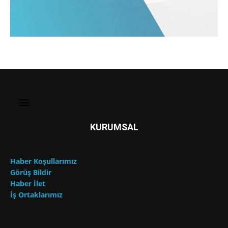
KURUMSAL
Haber Koşullarımız
Görüş Bildir
Haber İlet
İş Ortaklarımız