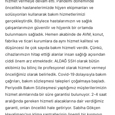
hizmet vermeye devam etti. Pandemi döneminde
öncelikle hastanelerimizde hijyen ekipmanları ve
solüsyonları kullanarak bakım hizmetlerimizi
gerçekleştirdik. Böylece hastalarımızın ve sağlık
çalışanlarımızın güvenilir ve hijyenik bir ortamda
bulunmasını sağladık. Hemen akabinde de AVM, konut,
fabrika ve ticari kurumlara da aynı hizmet kalitesi ve
düşüncesi ile çok sayıda bakım hizmeti verdik. Çünkü,
cihazlarımızın hitap ettiği alanlar insan sağlığı açısından
ciddi önem arz etmektedir. ALDAĞ SSH olarak bütün
ekibimiz bu bilinç ile profesyonel olarak hizmet vermeyi
önceliğimiz olarak belirledik. Covid-19 dolayısıyla bakım
çağrıları, bakım sözleşmesi talepleri çoğalmaya başladı.
Periyodik Bakım Sözleşmesi yaptığımız müşterilerimizin
hizmet alımlarında bir süre garantisi bulunuyor. 2-4 saat
aralığında gereken hizmeti alacaklarına dair verdiğimiz
garanti, onları öncelikli hale getiriyor. Sabiha Gökçen
Havalimanı’nın klima santrallerinin önemli bir kısmının