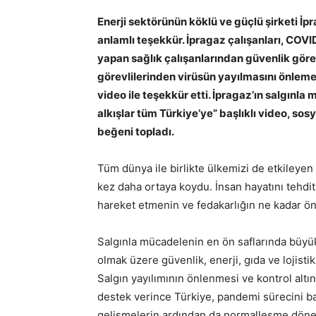
Enerji sektörünün köklü ve güçlü şirketi 
anlamlı teşekkür. İpragaz çalışanları, COVI
yapan sağlık çalışanlarından güvenlik görev
görevlilerinden virüsün yayılmasını önlemek
video ile teşekkür etti. İpragaz’ın salgınl
alkışlar tüm Türkiye’ye” başlıklı video, s
beğeni topladı.
Tüm dünya ile birlikte ülkemizi de etkileye
kez daha ortaya koydu. İnsan hayatını tehdit
hareket etmenin ve fedakarlığın ne kadar ön
Salgınla mücadelenin en ön saflarında büyük 
olmak üzere güvenlik, enerji, gıda ve lojisti
Salgın yayılımının önlenmesi ve kontrol altın
destek verince Türkiye, pandemi sürecini baş
gelişmelerin ardından da normalleşme dönem