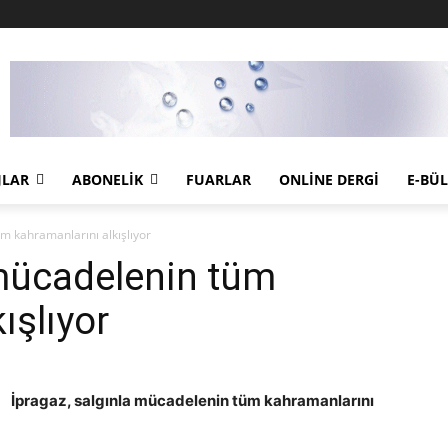
JLAR
ABONELIK
FUARLAR
ONLINE DERGI
E-BÜ
m kahramanlarını alkışlıyor
 mücadelenin tüm
ışlıyor
İpragaz, salgınla mücadelenin tüm kahramanlarını