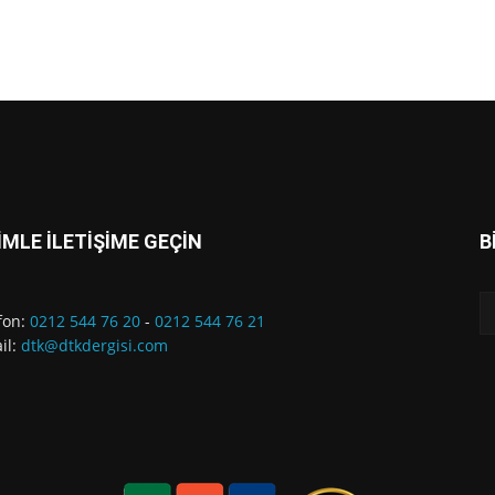
İMLE İLETİŞİME GEÇİN
B
fon:
0212 544 76 20
-
0212 544 76 21
il:
dtk@dtkdergisi.com