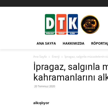
ANA SAYFA
HAKKIMIZDA
RÖPORTA
Ana Sayfa
Enerji
İpragaz, salgınla mücadelenin tü
İpragaz, salgınla
kahramanlarını alk
20 Temmuz 2020
alkışlıyor