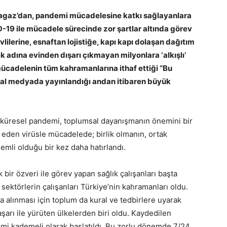
İpragaz’dan, pandemi mücadelesine katkı sağlayanlara
D-19 ile mücadele sürecinde zor şartlar altında görev
lilerine, esnaftan lojistiğe, kapı kapı dolaşan dağıtım
 adına evinden dışarı çıkmayan milyonlara ‘alkışlı’
a mücadelenin tüm kahramanlarına ithaf ettiği “Bu
osyal medyada yayınlandığı andan itibaren büyük
n küresel pandemi, toplumsal dayanışmanın önemini bir
 eden virüsle mücadelede; birlik olmanın, ortak
emli olduğu bir kez daha hatırlandı.
bir özveri ile görev yapan sağlık çalışanları başta
k sektörlerin çalışanları Türkiye’nin kahramanları oldu.
a alınması için toplum da kural ve tedbirlere uyarak
arı ile yürüten ülkelerden biri oldu. Kaydedilen
i kademeli olarak başlatıldı. Bu zorlu dönemde 7/24