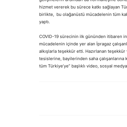
hizmet vererek bu sürece katkı sağlayan Türki
birlikte, bu olağanüstü mücadelenin tüm kah
yaptı.
COVID-19 sürecinin ilk gününden itibaren in
mücadelenin içinde yer alan İpragaz çalışanl
alkışlarla teşekkür etti. Hazırlanan teşekk
tesislerine, bayilerinden saha çalışanlarına ka
tüm Türkiye’ye” başlıklı video, sosyal medya
Facebook
Twitter
What