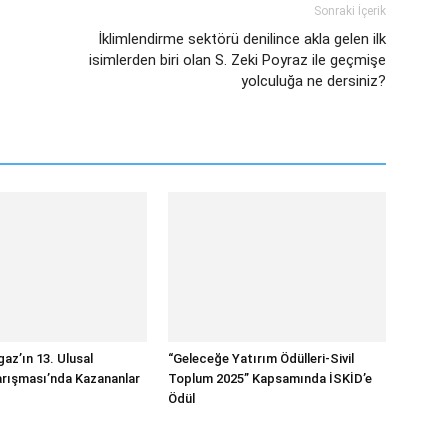
Sonraki İçerik
İklimlendirme sektörü denilince akla gelen ilk
isimlerden biri olan S. Zeki Poyraz ile geçmişe
yolculuğa ne dersiniz?
az’ın 13. Ulusal
“Geleceğe Yatırım Ödülleri-Sivil
rışması’nda Kazananlar
Toplum 2025” Kapsamında İSKİD’e
Ödül