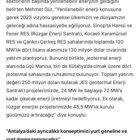
sektörlerin başında yenilenebilir enerjinin geldiğini
belirten Mehmet Gür, “Yenilenebilir enerji konusuna
gerek 2023 vizyonu gerekse ülkemizin ve dünyamızın
geleceği adına hassasiyetle eğiliyoruz. Sinop’ta Hamsi ve
Fener RES (Rüzgar Enerji Santrali), Kocaeli Karamürsel
RES ve Çankırı Çerkeş RES sahalarında toplamda 120
MW’lık dört lisans alanımıza 130 milyon dolar civarında
yatırım planlıyoruz. Bununla birlikte, jeotermal enerji
alanında üçü Manisa, biri de Kütahya’da olmak üzere dört
jeotermal sahasında ruhsatımız bulunuyor. Toplam yatırım
değeri 250 milyon doları bulacak JES (jeotermal Enerji
Santrali) projelerimizde, 24 MW ile başlayıp 72 MW’a
kadar çıkacak enerji üretmeyi hedefliyoruz. Ek olarak,
rüzgar enerjisi projelerimizde 48,5 MW’lık kurulu
gücümüzü artıracağız” diye konuştu.
“Antalya’daki ayrıcalıklı konseptimizi yurt geneline ve
yurt dışına taşıyacağız”