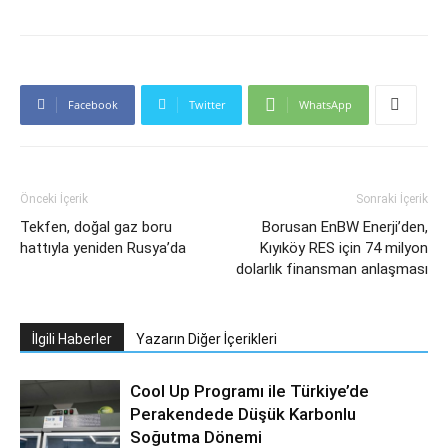
Facebook
Twitter
WhatsApp
Önceki İçerik
Sonraki İçerik
Tekfen, doğal gaz boru
Borusan EnBW Enerji’den,
hattıyla yeniden Rusya’da
Kıyıköy RES için 74 milyon
dolarlık finansman anlaşması
İlgili Haberler
Yazarın Diğer İçerikleri
Cool Up Programı ile Türkiye’de
Perakendede Düşük Karbonlu
Soğutma Dönemi