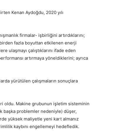
lirten Kenan Aydoğdu, 2020 yılı
manlık firmalar- işbirliğini artırdıklarını;
e birden fazla boyuttan etkilenen enerji
lere ulaşmayı çalıştıklarını ifade eden
 performansı artırmaya yöneldiklerini; ayrıca
larda yürütülen çalışmaların sonuçlara
iri oldu. Makine grubunun işletim sisteminin
nik başka problemler nedeniyle) düşer,
dirde yüksek maliyetle yeni kart almanız
imlilik kaybını engellemeyi hedefledik.