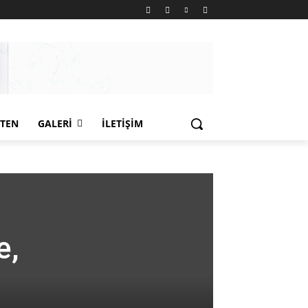
LTEN
GALERI
İLETIŞIM
e,