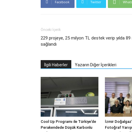
Facebook
Twitter
What
Önceki İçerik
229 projeye, 25 milyon TL destek verip yılda 89 m
sağlandı
İlgili Haberler
Yazarın Diğer İçerikleri
Cool Up Programı ile Türkiye’de
İzmir Doğalgaz’
Perakendede Düşük Karbonlu
Fotoğraf Yarış