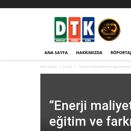
ANA SAYFA
HAKKIMIZDA
RÖPORTA
Ana Sayfa
Enerji
“Enerji maliyetlerinin düşürülmes
“Enerji maliye
eğitim ve fark