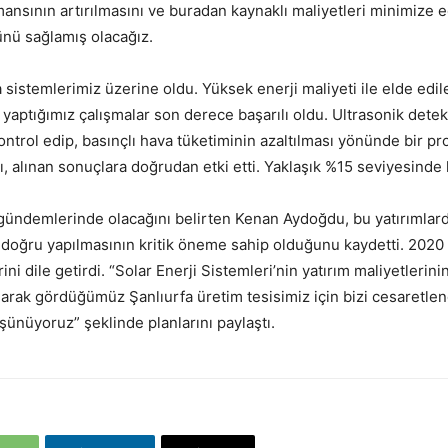
ansının artırılmasını ve buradan kaynaklı maliyetleri minimize ed
ünü sağlamış olacağız.
 sistemlerimiz üzerine oldu. Yüksek enerji maliyeti ile elde edil
yaptığımız çalışmalar son derece başarılı oldu. Ultrasonik detek
kontrol edip, basınçlı hava tüketiminin azaltılması yönünde bir p
ışı, alınan sonuçlara doğrudan etki etti. Yaklaşık %15 seviyesinde
ın gündemlerinde olacağını belirten Kenan Aydoğdu, bu yatırımlar
in doğru yapılmasının kritik öneme sahip olduğunu kaydetti. 202
ni dile getirdi. “Solar Enerji Sistemleri’nin yatırım maliyetlerin
 olarak gördüğümüz Şanlıurfa üretim tesisimiz için bizi cesaretle
şünüyoruz” şeklinde planlarını paylaştı.