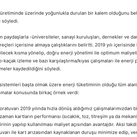
ayi üretiminde üzerinde yoğunlukla durulan bir kalem olduğunu be
 söyledi.
paydaşlarla -üniversiteler, sanayi kuruluşları, dernekler ve danış
eçleri içerisine almaya çalıştıklarını belirtti. 2019 yılı içerisind
tabilecek kısma yönelip, doğru enerji yönetimi ile optimum maliyet
p-kaçak izleme ve bazı karşılaştırma/kıyas çalışmaları ile enerji
şmeler kaydedildiğini söyledi.
sistemleri başta olmak üzere enerji tüketiminin olduğu tüm alan
ışmalar konusunda birkaç örnek verdi:
ratuvarı 2019 yılında hızla dönüş aldığımız çalışmalarımızdan b
 zaman kartların performansı (sıcaklık, toz, titreşim ya da meka
rinin yapılıp kullanılması maliyet açısından avantajdır. Aksi tak
uvarı ile kart arızasından kaynaklanan duruşu minimize edip, ver