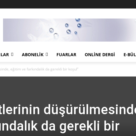
JLAR
ABONELIK
FUARLAR
ONLINE DERGI
E-BÜ
inde, eğitim ve farkındalık da gerekli bir koşul”
tlerinin düşürülmesind
ındalık da gerekli bir