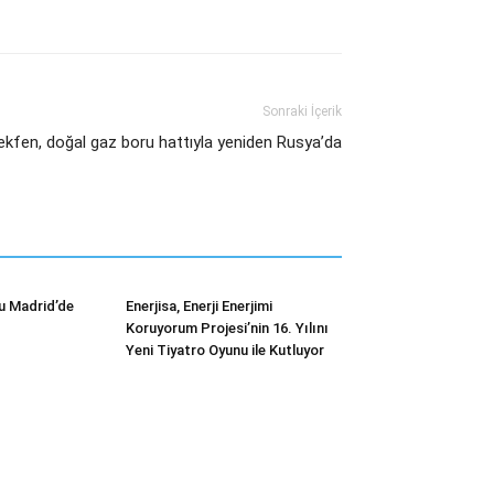
Sonraki İçerik
ekfen, doğal gaz boru hattıyla yeniden Rusya’da
u Madrid’de
Enerjisa, Enerji Enerjimi
Koruyorum Projesi’nin 16. Yılını
Yeni Tiyatro Oyunu ile Kutluyor