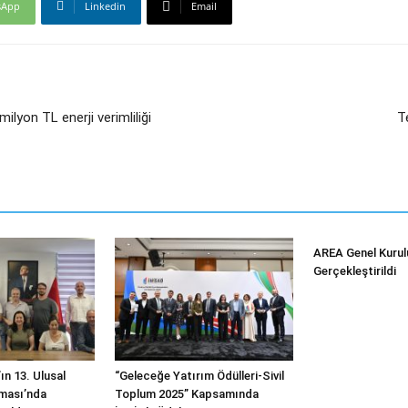
sApp
Linkedin
Email
ilyon TL enerji verimliliği
T
AREA Genel Kurul
Gerçekleştirildi
ın 13. Ulusal
“Geleceğe Yatırım Ödülleri-Sivil
ması’nda
Toplum 2025” Kapsamında