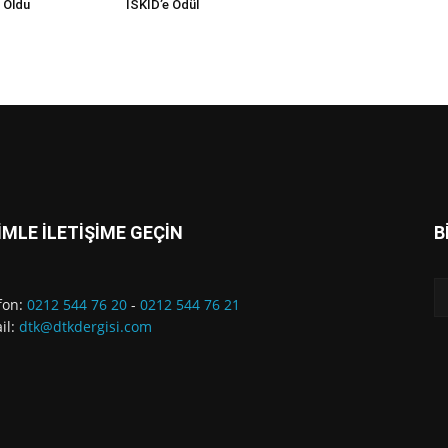
i Oldu
İSKİD’e Ödül
İMLE İLETİŞİME GEÇİN
B
fon:
0212 544 76 20
-
0212 544 76 21
il:
dtk@dtkdergisi.com