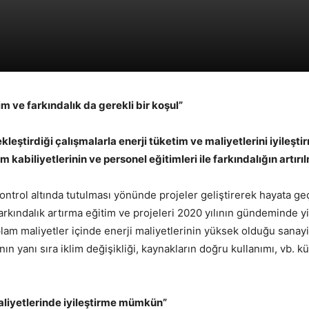
m ve farkındalık da gerekli bir koşul”
kleştirdiği çalışmalarla enerji tüketim ve maliyetlerini iyileşt
m kabiliyetlerinin ve personel eğitimleri ile farkındalığın artır
kontrol altında tutulması yönünde projeler geliştirerek hayata ge
e farkındalık artırma eğitim ve projeleri 2020 yılının gündeminde y
m maliyetler içinde enerji maliyetlerinin yüksek olduğu sanayi 
anın yanı sıra iklim değişikliği, kaynakların doğru kullanımı, vb
maliyetlerinde iyileştirme mümkün”