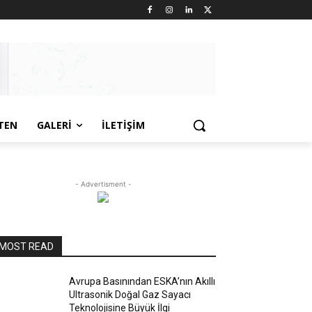
TEN
GALERI
İLETIŞIM
- Advertisment -
MOST READ
Avrupa Basınından ESKA’nın Akıllı
Ultrasonik Doğal Gaz Sayacı
Teknolojisine Büyük İlgi