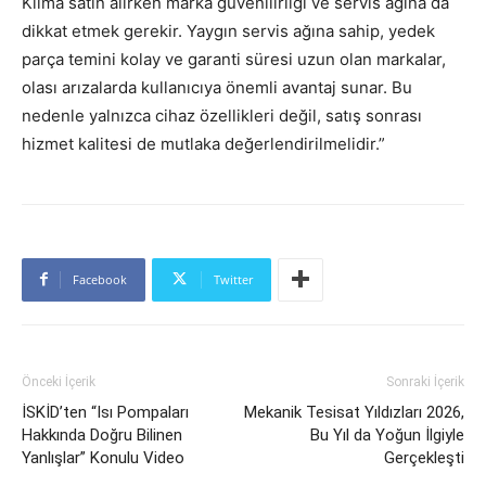
Klima satın alırken marka güvenilirliği ve servis ağına da
dikkat etmek gerekir. Yaygın servis ağına sahip, yedek
parça temini kolay ve garanti süresi uzun olan markalar,
olası arızalarda kullanıcıya önemli avantaj sunar. Bu
nedenle yalnızca cihaz özellikleri değil, satış sonrası
hizmet kalitesi de mutlaka değerlendirilmelidir.”
Facebook
Twitter
Önceki İçerik
Sonraki İçerik
İSKİD’ten “Isı Pompaları
Mekanik Tesisat Yıldızları 2026,
Hakkında Doğru Bilinen
Bu Yıl da Yoğun İlgiyle
Yanlışlar” Konulu Video
Gerçekleşti