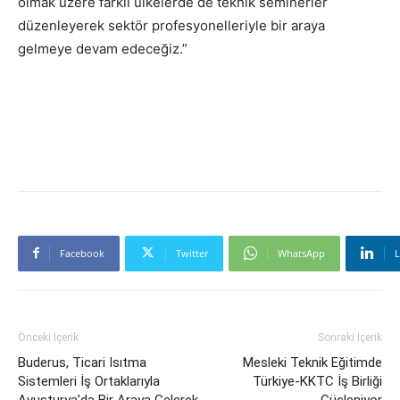
olmak üzere farklı ülkelerde de teknik seminerler
düzenleyerek sektör profesyonelleriyle bir araya
gelmeye devam edeceğiz.”
Facebook
Twitter
WhatsApp
L
Önceki İçerik
Sonraki İçerik
Buderus, Ticari Isıtma
Mesleki Teknik Eğitimde
Sistemleri İş Ortaklarıyla
Türkiye-KKTC İş Birliği
Avusturya’da Bir Araya Gelerek
Güçleniyor