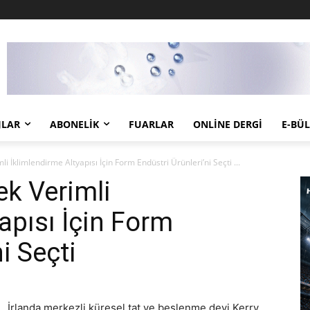
JLAR
ABONELIK
FUARLAR
ONLINE DERGI
E-BÜ
i İklimlendirme Altyapısı İçin Form Endüstri Ürünleri’ni Seçti ...
ek Verimli
apısı İçin Form
ni Seçti
İrlanda merkezli küresel tat ve beslenme devi Kerry