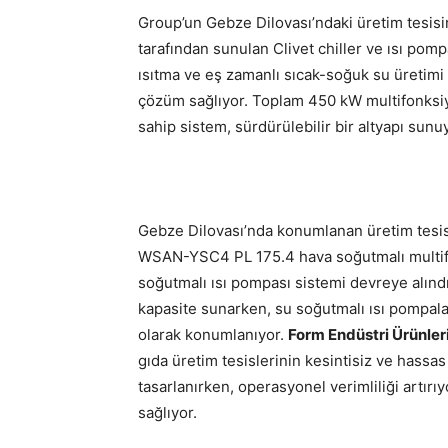
Group’un Gebze Dilovası’ndaki üretim tesisi
tarafından sunulan Clivet chiller ve ısı pom
ısıtma ve eş zamanlı sıcak-soğuk su üretimi 
çözüm sağlıyor. Toplam 450 kW multifonksi
sahip sistem, sürdürülebilir bir altyapı sunu
Gebze Dilovası’nda konumlanan üretim tesis
WSAN-YSC4 PL 175.4 hava soğutmalı multif
soğutmalı ısı pompası sistemi devreye alınd
kapasite sunarken, su soğutmalı ısı pompal
olarak konumlanıyor.
Form Endüstri Ürünler
gıda üretim tesislerinin kesintisiz ve hassas
tasarlanırken, operasyonel verimliliği artırı
sağlıyor.