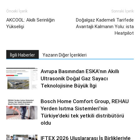
Önceki İçerik
Sonraki İçerik
AKCOOL: Akıllı Serinliğin
Doğalgaz Kademeli Tarifede
Yükselişi
Avantajlı Kalmanın Yolu: ista
Heatpilot
İlgili Haberler
Yazarın Diğer İçerikleri
Avrupa Basınından ESKA’nın Akıllı
Ultrasonik Doğal Gaz Sayacı
Teknolojisine Büyük İlgi
Bosch Home Comfort Group, REHAU
Yerden Isıtma Sistemleri’nin
Türkiye’deki tek yetkili distribütörü
oldu
IFTEX 2026 Uluslararası İş Birlikleriyle