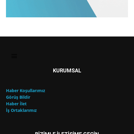
KURUMSAL
Haber Koşullarımız
Görüş Bildir
Haber İlet
İş Ortaklarımız