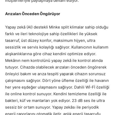
müşterileriyle paylaşmaya devam ediyor.
Arızaları Önceden Öngörüyor
Yapay zekâ (AI) destekli Minke split klimalar sahip olduğu
farklı ve ileri teknolojiye sahip özellikleri ile yüksek
tasarruf, üst düzey konfor, maksimum hijyen, ultra
sessizlik ve servis kolaylığı sağlıyor. Kullanıcının kullanım
alışkanlıklarına göre cihaz kendini optimize ediyor.
Mekânın nem kontrolünü yapay zekâ ile kontrol atında
tutuyor. Cihazda olabilecek arızaları önceden öngörerek
önleyici bakım ve arıza tespiti yaparak cihazın sorunsuz
çalışmasını sağlıyor. Dört yöne üfleme özelliği ile havanın
her yere eşdeğer ulaşmasını sağlıyor. Dahili Wİ-Fİ özelliği
ile online kontrol sunuyor. Kendini temizleme özelliği ile
bakteri, küf ve mantarları yok ediyor. 23 dB ses ile ultra
sessiz bir ortam sunuyor. Yapay zekâsı ile periyodik
enerji raporlarını otomatik iletir, anlık enerji tasarrufu