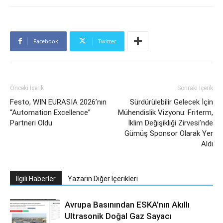
Facebook
Twitter
Önceki İçerik
Sonraki İçerik
Festo, WIN EURASIA 2026’nın
Sürdürülebilir Gelecek İçin
“Automation Excellence”
Mühendislik Vizyonu: Friterm,
Partneri Oldu
İklim Değişikliği Zirvesi’nde
Gümüş Sponsor Olarak Yer
Aldı
İlgili Haberler
Yazarın Diğer İçerikleri
Avrupa Basınından ESKA’nın Akıllı
Ultrasonik Doğal Gaz Sayacı