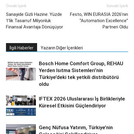
Önceki İçerik
Sonraki İçerik
Sanayide Gizli Hazine: Yüzde
Festo, WIN EURASIA 2026’nın
1’lik Tasarruf Milyonluk
“Automation Excellence”
Finansal Avantaja Dönüşüyor
Partneri Oldu
İlgili Haberler
Yazarın Diğer İçerikleri
Bosch Home Comfort Group, REHAU
Yerden Isıtma Sistemleri’nin
Türkiye’deki tek yetkili distribütörü
oldu
IFTEX 2026 Uluslararası İş Birlikleriyle
Küresel Etkisini Güçlendiriyor
Genç Nüfusa Yatırım, Türkiye’nin