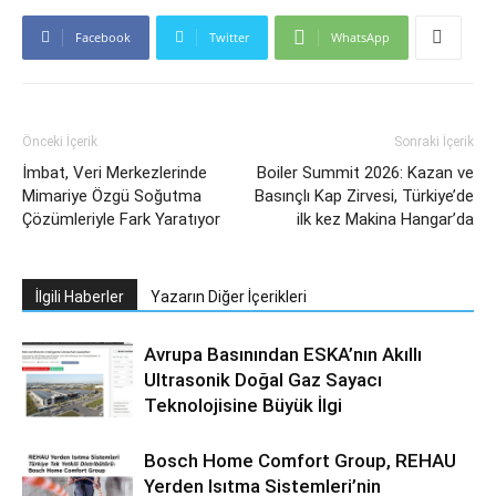
Facebook
Twitter
WhatsApp
Önceki İçerik
Sonraki İçerik
İmbat, Veri Merkezlerinde
Boiler Summit 2026: Kazan ve
Mimariye Özgü Soğutma
Basınçlı Kap Zirvesi, Türkiye’de
Çözümleriyle Fark Yaratıyor
ilk kez Makina Hangar’da
İlgili Haberler
Yazarın Diğer İçerikleri
Avrupa Basınından ESKA’nın Akıllı
Ultrasonik Doğal Gaz Sayacı
Teknolojisine Büyük İlgi
Bosch Home Comfort Group, REHAU
Yerden Isıtma Sistemleri’nin