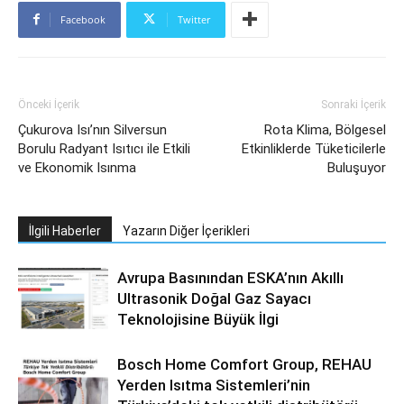
Facebook
Twitter
Önceki İçerik
Sonraki İçerik
Çukurova Isı’nın Silversun
Rota Klima, Bölgesel
Borulu Radyant Isıtıcı ile Etkili
Etkinliklerde Tüketicilerle
ve Ekonomik Isınma
Buluşuyor
İlgili Haberler
Yazarın Diğer İçerikleri
Avrupa Basınından ESKA’nın Akıllı
Ultrasonik Doğal Gaz Sayacı
Teknolojisine Büyük İlgi
Bosch Home Comfort Group, REHAU
Yerden Isıtma Sistemleri’nin