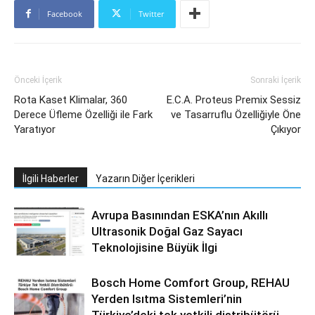
Facebook
Twitter
Önceki İçerik
Sonraki İçerik
Rota Kaset Klimalar, 360
E.C.A. Proteus Premix Sessiz
Derece Üfleme Özelliği ile Fark
ve Tasarruflu Özelliğiyle Öne
Yaratıyor
Çıkıyor
İlgili Haberler
Yazarın Diğer İçerikleri
Avrupa Basınından ESKA’nın Akıllı
Ultrasonik Doğal Gaz Sayacı
Teknolojisine Büyük İlgi
Bosch Home Comfort Group, REHAU
Yerden Isıtma Sistemleri’nin
Türkiye’deki tek yetkili distribütörü