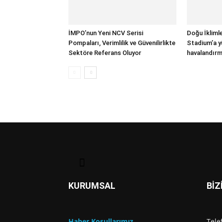
İMPO’nun Yeni NCV Serisi
Doğu İkliml
Pompaları, Verimlilik ve Güvenilirlikte
Stadium’a y
Sektöre Referans Oluyor
havalandırm
KURUMSAL
BİZ
Haber Koşullarımız
Tele