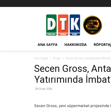
ANA SAYFA
HAKKIMIZDA
RÖPORTA
Ana Sayfa
Proje
Secen Gross, Antalya’daki Market 
Secen Gross, Anta
Yatırımında İmbat’ı
28 Ocak 2026
Secen Gross, yeni süpermarket projesinde 