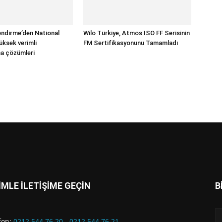
endirme’den National
Wilo Türkiye, Atmos ISO FF Serisinin
üksek verimli
FM Sertifikasyonunu Tamamladı
a çözümleri
İMLE İLETİŞİME GEÇİN
B
fon:
0212 544 76 20
-
0212 544 76 21