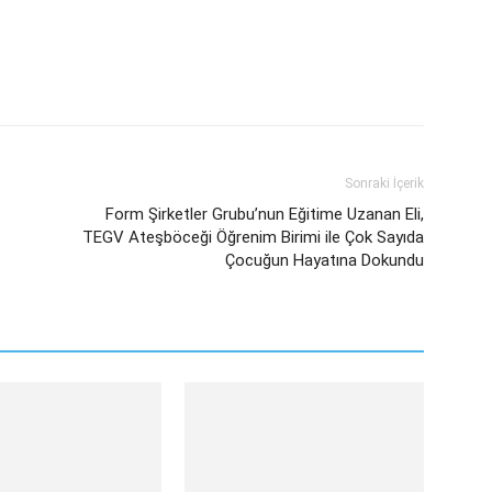
sApp
Linkedin
Email
Sonraki İçerik
Form Şirketler Grubu’nun Eğitime Uzanan Eli,
TEGV Ateşböceği Öğrenim Birimi ile Çok Sayıda
Çocuğun Hayatına Dokundu