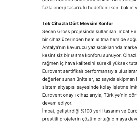
fazla enerji tasarrufu hedeflenirken, bakım v
Tek Cihazla Dört Mevsim Konfor
Secen Gross projesinde kullanılan İmbat Per
bir cihaz üzerinden hem ısıtma hem de soğutm
Antalya’nın kavurucu yaz sıcaklarında market 
kesintisiz bir ısıtma konforu sunuyor. Cihaz
rağmen iç hava kalitesini sürekli yüksek tu
Eurovent sertifikalı performansıyla uluslarar
değerler sunan üniteler, az sayıda ekipman 
sistem altyapısı sayesinde kolay işletme imka
Eurovent onaylı cihazlarıyla, Türkiye’nin dör
devam ediyor.
İmbat, geliştirdiği %100 yerli tasarım ve Euro
prestijli projelerin çözüm ortağı olmaya dev