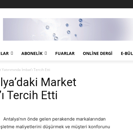
JLAR
ABONELIK
FUARLAR
ONLINE DERGI
E-BÜ
Yatırımında İmbat’ı Tercih Etti
lya’daki Market
 Tercih Etti
Antalya’nın önde gelen perakende markalarından
işletme maliyetlerini düşürmek ve müşteri konforunu