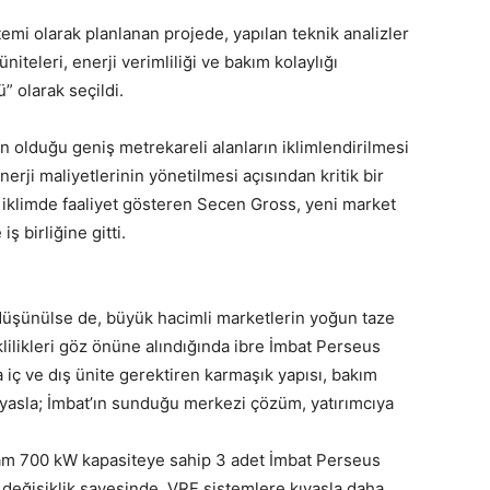
temi olarak planlanan projede, yapılan teknik analizler
teleri, enerji verimliliği ve bakım kolaylığı
” olarak seçildi.
 olduğu geniş metrekareli alanların iklimlendirilmesi
rji maliyetlerinin yönetilmesi açısından kritik bir
r iklimde faaliyet gösteren Secen Gross, yeni market
ş birliğine gitti.
 düşünülse de, büyük hacimli marketlerin yoğun taze
klilikleri göz önüne alındığında ibre İmbat Perseus
iç ve dış ünite gerektiren karmaşık yapısı, bakım
kıyasla; İmbat’ın sunduğu merkezi çözüm, yatırımcıya
am 700 kW kapasiteye sahip 3 adet İmbat Perseus
ik değişiklik sayesinde, VRF sistemlere kıyasla daha