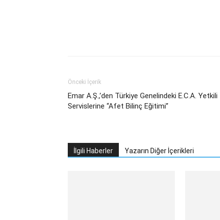
Facebook
Twitter
What
Önceki İçerik
Emar A.Ş.,’den Türkiye Genelindeki E.C.A. Yetkili
Servislerine “Afet Bilinç Eğitimi”
İlgili Haberler
Yazarın Diğer İçerikleri