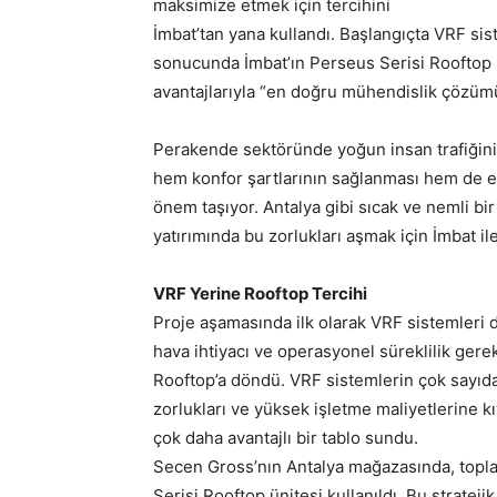
maksimize etmek için tercihini
İmbat’tan yana kullandı. Başlangıçta VRF sis
sonucunda İmbat’ın Perseus Serisi Rooftop üni
avantajlarıyla “en doğru mühendislik çözümü
Perakende sektöründe yoğun insan trafiğinin
hem konfor şartlarının sağlanması hem de ene
önem taşıyor. Antalya gibi sıcak ve nemli bi
yatırımında bu zorlukları aşmak için İmbat ile i
VRF Yerine Rooftop Tercihi
Proje aşamasında ilk olarak VRF sistemleri
hava ihtiyacı ve operasyonel süreklilik gere
Rooftop’a döndü. VRF sistemlerin çok sayıda 
zorlukları ve yüksek işletme maliyetlerine 
çok daha avantajlı bir tablo sundu.
Secen Gross’nın Antalya mağazasında, topl
Serisi Rooftop ünitesi kullanıldı. Bu stratej