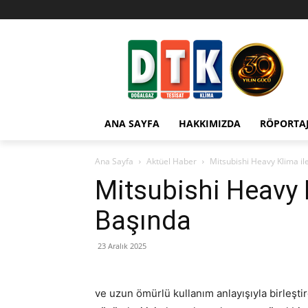
ANA SAYFA
HAKKIMIZDA
RÖPORTA
Ana Sayfa
Aktüel Haber
Mitsubishi Heavy Klima il
Mitsubishi Heavy K
Başında
23 Aralık 2025
ve uzun ömürlü kullanım anlayışıyla birleşti