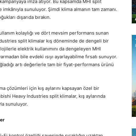
ir kampanyaya imza atıyor. Bu kapsamda MHI split
me imkânıyla sunuluyor. Şimdi klima almanın tam zamanı.
ğukları dışarıda bırakın.
kullanım kolaylığı ve dört mevsim performans sunan
ustries split klimalar kış döneminde de dengeli bir
nolojilerle elektrik kullanımını da dengeleyen MHI
 varmadan bile evdeki ısıyı ayarlayabilme fırsatı sunuyor.
ağladığı artı değerlerle tam bir fiyat-performans ürünü
ima çözümleri için kış aylarını kapsayan özel bir
shi Heavy Industries split klimalar, kış aylarında
yla sunuluyor.
er
i-Fi kontrol özelliği sayesinde sıcaklığın uzaktan