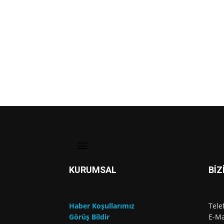
KURUMSAL
BİZ
Haber Koşullarımız
Tele
Görüş Bildir
E-Ma