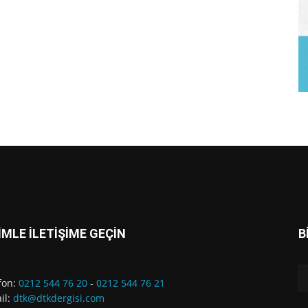
İMLE İLETİŞİME GEÇİN
B
fon:
0212 544 76 20
-
0212 544 76 21
il:
dtk@dtkdergisi.com