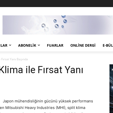
JLAR
ABONELIK
FUARLAR
ONLINE DERGI
E-BÜ
e Fırsat Yanı Başında
lima ile Fırsat Yanı
Japon mühendisliğinin gücünü yüksek performans
ren Mitsubishi Heavy Industries (MHI), split klima