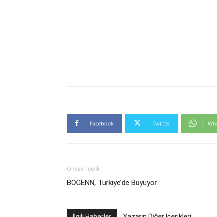
Facebook
Twitter
Wh
Önceki İçerik
BOGENN, Türkiye’de Büyüyor
İlgili Haberler
Yazarın Diğer İçerikleri