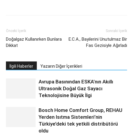
Facebook
Twitter
WhatsApp
Link
Önceki İçerik
Sonraki İçerik
Doğalgaz Kullanırken Bunlara
E.C.A., Bayilerini Unutulmaz Bir
Dikkat
Fas Gezisiyle Ağırladı
İlgili Haberler
Yazarın Diğer İçerikleri
Avrupa Basınından ESKA’nın Akıllı
Ultrasonik Doğal Gaz Sayacı
Teknolojisine Büyük İlgi
Bosch Home Comfort Group, REHAU
Yerden Isıtma Sistemleri’nin
Türkiye’deki tek yetkili distribütörü
oldu