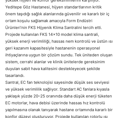
yüksek hijyen ve konfor gereksinimlerini karşılıyor.
Yeditepe Göz Hastanesi, hijyen standartlarının kritik
önem taşıdığı sağlık alanlarında güvenilir ve kararlı bir iç
ortam koşulu sağlamak amacıyla Form Endüstri
Ürünleri’nin FKS Hijyenik Klima Santralini tercih etti.
Projede kullanılan FKS 14×10 model klima santrali,
yüksek enerji verimliliği, hassas nem kontrolü ve üstün ısı
geri kazanım kapasitesiyle hastanenin operasyonel
ihtiyaçlarına uygun bir çözüm sundu. Tek üniteden oluşan
sistem, cerrahi alanlar ve klinik ünitelerde gereksinim
duyulan sabit hava kalitesini destekleyecek şekilde
tasarlandı.
Santral, EC fan teknolojisi sayesinde düşük ses seviyesi
ve yüksek verimlilik sağlıyor. Standart AC fanlara kıyasla
yaklaşık yüzde 20–25 oranında daha düşük enerji tüketen
EC motorlar, hava debisi üzerinde hassas hız kontrolü
yapılmasına olanak tanıyarak hastane ortamında kararlı bir
konfor düzeyi oluşturuyor. Projede kullanılan rotorlu ısı