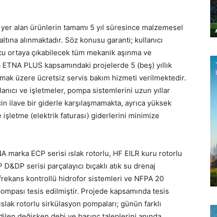
er alan ürünlerin tamamı 5 yıl süresince malzemesel
 altına alınmaktadır. Söz konusu garanti; kullanıcı
cu ortaya çıkabilecek tüm mekanik aşınma ve
ca ETNA PLUS kapsamındaki projelerde 5 (beş) yıllık
 olmak üzere ücretsiz servis bakım hizmeti verilmektedir.
anıcı ve işletmeler, pompa sistemlerini uzun yıllar
çin ilave bir giderle karşılaşmamakta, ayrıca yüksek
 işletme (elektrik faturası) giderlerini minimize
 marka ECP serisi ıslak rotorlu, HF EILR kuru rotorlu
 D&DP serisi parçalayıcı bıçaklı atık su drenaj
rekans kontrollü hidrofor sistemleri ve NFPA 20
ompası tesis edilmiştir. Projede kapsamında tesis
slak rotorlu sirkülasyon pompaları; günün farklı
edilen değişken debi ve basınç taleplerini anında