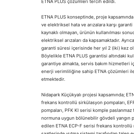
ETNA PLUS çözümleri tercih edildi.
ETNA PLUS konseptinde, proje kapsamında y
ve elektriksel hata ve arızalara karşı garanti
kaynaklı olmayan, ürünün kullanılması sonu
elektriksel arızaları da kapsamaktadır. Ayrı
garanti süresi içerisinde her yıl 2 (iki) kez
Böylelikle ETNA PLUS garantisi altındaki kull
garantiye almakta, servis bakım hizmetleri i
enerji verimliliğine sahip ETNA çözümleri ile
etmektedir.
Nidapark Küçükyalı projesi kapsamında; ETNA
frekans kontrollü sirkülasyon pompaları, EFP
pompaları, PFK KI serisi komple paslanmaz f
normuna uygun bölünebilir gövdeli yangın p
edilen ETNA ECP-F serisi frekans kontrollü ı
saatlerinde ısıtma sistemi tarafından talep 