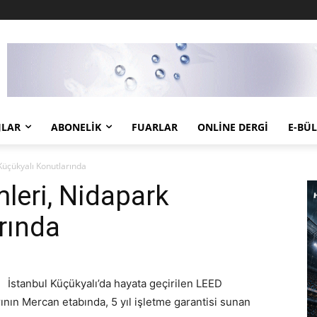
JLAR
ABONELIK
FUARLAR
ONLINE DERGI
E-BÜ
üçükyalı Konutlarında
eri, Nidapark
rında
İstanbul Küçükyalı’da hayata geçirilen LEED
rının Mercan etabında, 5 yıl işletme garantisi sunan