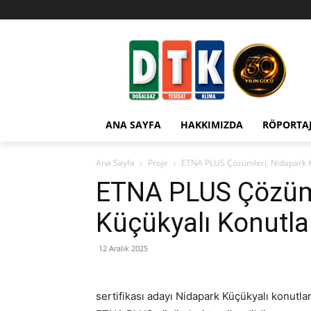
ANA SAYFA
HAKKIMIZDA
RÖPORTA
Ana Sayfa
Proje
ETNA PLUS Çözümleri, Nidapark K
ETNA PLUS Çözüml
Küçükyalı Konutla
12 Aralık 2025
sertifikası adayı Nidapark Küçükyalı konutla