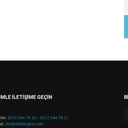
İMLE İLETİŞİME GEÇİN
B
fon:
0212 544 76 20
-
0212 544 76 21
il:
dtk@dtkdergisi.com