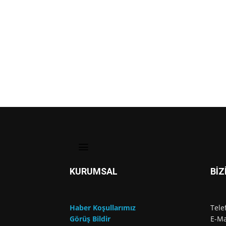
KURUMSAL
BİZ
Haber Koşullarımız
Tele
Görüş Bildir
E-Ma