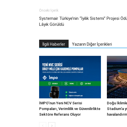
Önceki İçerik
Systemair Türkiye’nin “İyilik Sistemi” Projesi Öd
Lâyık Görüldü
İlgili Haberler
Yazarın Diğer İçerikleri
İMPO’nun Yeni NCV Serisi
Doğu İkliml
Pompaları, Verimlilik ve Güvenilirlikte
Stadium’a y
Sektöre Referans Oluyor
havalandırm