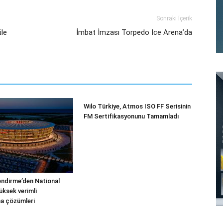
Sonraki İçerik
üle
İmbat İmzası Torpedo Ice Arena’da
Wilo Türkiye, Atmos ISO FF Serisinin
FM Sertifikasyonunu Tamamladı
endirme’den National
üksek verimli
a çözümleri