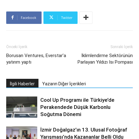
Facebook
Twitter
Önceki İçerik
Sonraki İçerik
Borusan Ventures, Everstar’a
İklimlendirme Sektörünün
yatırım yaptı
Parlayan Yıldızı Isı Pompası
İlgili Haberler
Yazarın Diğer İçerikleri
Cool Up Programı ile Türkiye’de
Perakendede Düşük Karbonlu
Soğutma Dönemi
İzmir Doğalgaz’ın 13. Ulusal Fotoğraf
Yarışması’nda Kazananlar Belli Oldu