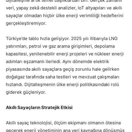
dijitalleşme artık temel başlıklardan biri. Gerçek zamanlı
veri, yapay zekâ destekli analizler, IoT altyapıları ve akıllı
sayaçlar olmadan hiçbir ülke enerji verimliliği hedeflerini
gerçekleştiremiyor.
Türkiye’de tablo hızla gelişiyor. 2025 yılı itibarıyla LNG
yatırımları, petrol ve gaz arama girişimleri, depolama
kapasitesi, yenilenebilir enerji projeleri ve nükleer enerji
adımları eşzamanlı ilerledi. Aynı dönemde elektrik
piyasasında akıllı sayaçlara geçiş zorunlu hale gelirken
doğalgaz tarafında saha testleri ve mevzuat çalışmaları
hızlandı. Dijitalleşmenin ülke enerji politikasındaki rolü
giderek güçleniyor.
Akıllı Sayaçların Stratejik Etkisi
Akıllı sayaç teknolojisi, ölçüm ekipmanı olmanın ötesine
geçerek enerji yönetiminin ana veri kaynağına dönüşmüş