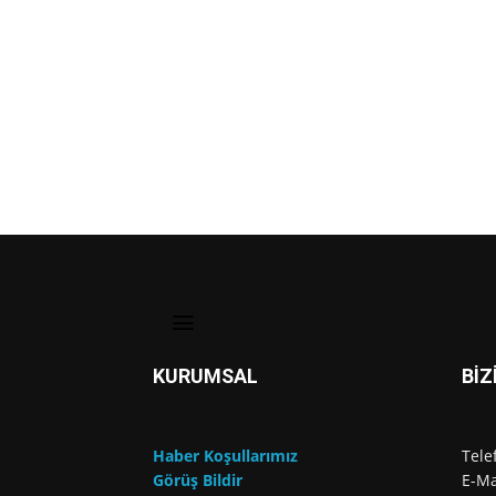
KURUMSAL
BİZ
Haber Koşullarımız
Tele
Görüş Bildir
E-Ma