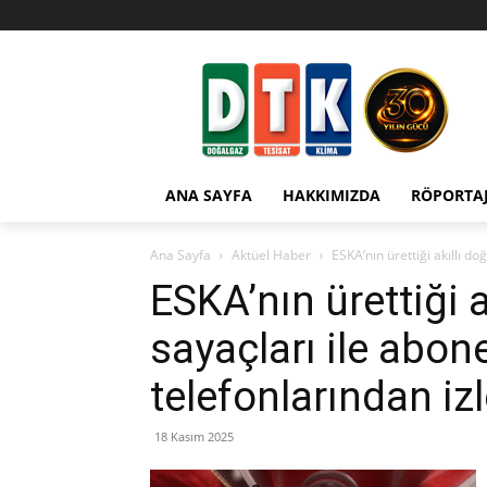
ANA SAYFA
HAKKIMIZDA
RÖPORTA
Ana Sayfa
Aktüel Haber
ESKA’nın ürettiği akıllı do
ESKA’nın ürettiği 
sayaçları ile abone
telefonlarından iz
18 Kasım 2025