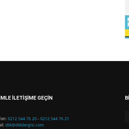
İMLE İLETİŞİME GEÇİN
B
fon:
0212 544 76 20
-
0212 544 76 21
il:
dtk@dtkdergisi.com