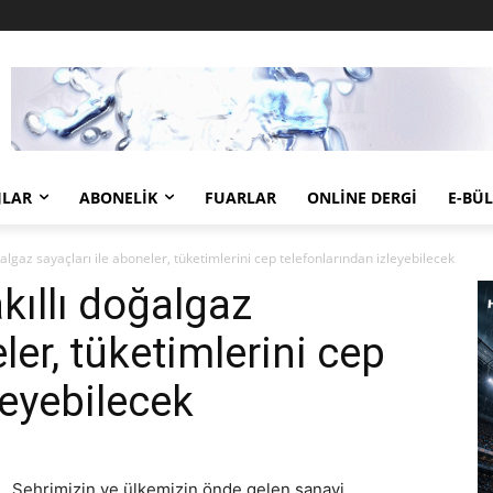
JLAR
ABONELIK
FUARLAR
ONLINE DERGI
E-BÜ
ğalgaz sayaçları ile aboneler, tüketimlerini cep telefonlarından izleyebilecek
akıllı doğalgaz
ler, tüketimlerini cep
leyebilecek
Şehrimizin ve ülkemizin önde gelen sanayi