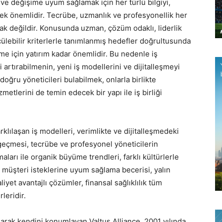
e değişime uyum sağlamak için her türlü bilgiyi,
mek önemlidir. Tecrübe, uzmanlık ve profesyonellik her
ak değildir. Konusunda uzman, çözüm odaklı, liderlik
çülebilir kriterlerle tanımlanmış hedefler doğrultusunda
me için yatırım kadar önemlidir. Bu nedenle iş
 artırabilmenin, yeni iş modellerini ve dijitalleşmeyi
oğru yöneticileri bulabilmek, onlarla birlikte
etlerini de temin edecek bir yapı ile iş birliği
klılaşan iş modelleri, verimlikte ve dijitalleşmedeki
 geçmesi, tecrübe ve profesyonel yöneticilerin
maları ile organik büyüme trendleri, farklı kültürlerle
 müşteri isteklerine uyum sağlama becerisi, yalın
aliyet avantajlı çözümler, finansal sağlıklılık tüm
leridir.
arak kendini konumlayan Valtus Alliance, 2001 yılında