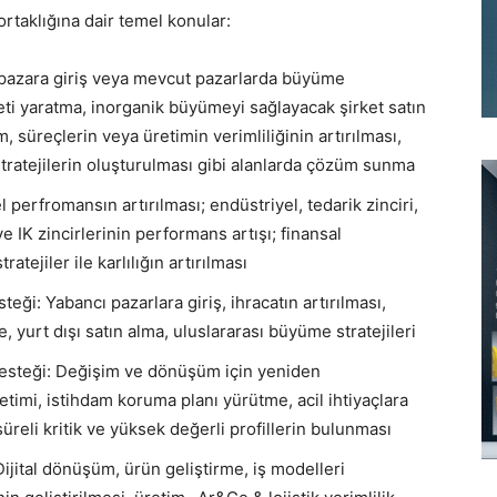
ortaklığına dair temel konular:
 pazara giriş veya mevcut pazarlarda büyüme
liyeti yaratma, inorganik büyümeyi sağlayacak şirket satın
, süreçlerin veya üretimin verimliliğinin artırılması,
stratejilerin oluşturulması gibi alanlarda çözüm sunma
erfromansın artırılması; endüstriyel, tedarik zinciri,
ve IK zincirlerinin performans artışı; finansal
atejiler ile karlılığın artırılması
i: Yabancı pazarlara giriş, ihracatın artırılması,
, yurt dışı satın alma, uluslararası büyüme stratejileri
esteği: Değişim ve dönüşüm için yeniden
etimi, istihdam koruma planı yürütme, acil ihtiyaçlara
süreli kritik ve yüksek değerli profillerin bulunması
jital dönüşüm, ürün geliştirme, iş modelleri