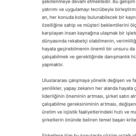
şekillenmeye devam etmektedir. Bu gelişim v
yatırımı ve uygulamayı tecrübeyle birleştir
an, her konuda kolay bulunabilecek bir kayn
özelliğine sahip ve müşteri beklentilerini öl
karşılayan insan kaynağına ulaşmak bir işlet
dünyasında rekabetçi olabilmenin, verimliliği
hayata geçirebilmenin önemli bir unsuru da d
çalışabilmek ve gerektiğinde danışmanlık hizm
yapmaktır.
Uluslararası çalışmaya yönelik değişen ve far
yenilikler, yapay zekanın her alanda hayata
liderliğinin öneminin artması, şirket satın al
çalışabilme gereksiniminin artması, değişen
üretim ve lojistik faaliyetlerindeki hızlı ve m
şirketlerin önünde beliren temel başarı kriter
Şirketlere tüm bu konularda çözüm ortağı ol