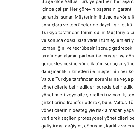
Bu şekilde Valtus Türkiye partneri her aşama
içinde çalışır. Her görevin başarısını garan
garantisi sunar. Müşterinin ihtiyacına yönel
sonuçlara ve tecrübelerine dayalı, şirket k
Türkiye tarafından temin edilir. Müşteriyle 
ve sonuca odaklı kısa vadeli tüm eylemleri
uzmanlığını ve tecrübesini sonuç getirecek ş
tarafından atanan partner ile müşteri ve dö
gerçekleşmesine yönelik tüm sonuçlar yönet
danışmanlık hizmetleri ile müşterinin her ko
Valtus Türkiye tarafından sorunlarına veya
yöneticilerle belirledikleri sürede belirledik
yönetimleri veya aile şirketleri uzmanlık, t
şirketlerine transfer ederek, bunu Valtus T
yöneticilerinin desteğiyle risk almadan yapa
verilerek seçilen profesyonel yöneticileri be
geliştirme, değişim, dönüşüm, karlılık ve bü