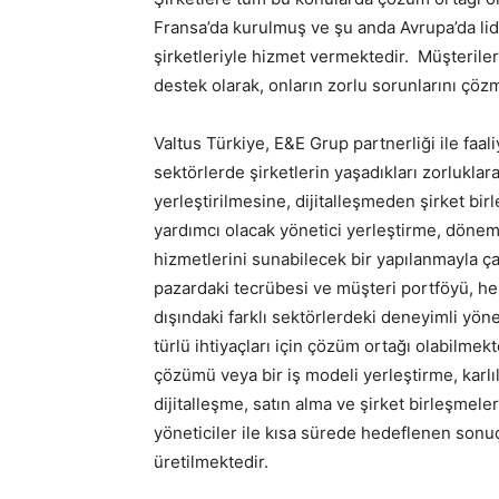
Fransa’da kurulmuş ve şu anda Avrupa’da lider
şirketleriyle hizmet vermektedir. Müşterile
destek olarak, onların zorlu sorunlarını çöz
Valtus Türkiye, E&E Grup partnerliği ile faa
sektörlerde şirketlerin yaşadıkları zorlukla
yerleştirilmesine, dijitalleşmeden şirket bi
yardımcı olacak yönetici yerleştirme, dönem
hizmetlerini sunabilecek bir yapılanmayla ça
pazardaki tecrübesi ve müşteri portföyü, he
dışındaki farklı sektörlerdeki deneyimli yönet
türlü ihtiyaçları için çözüm ortağı olabilmek
çözümü veya bir iş modeli yerleştirme, karlılı
dijitalleşme, satın alma ve şirket birleşmele
yöneticiler ile kısa sürede hedeflenen sonu
üretilmektedir.