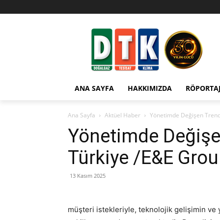
ANA SAYFA
HAKKIMIZDA
RÖPORTA
Ana Sayfa
Aktüel Haber
Yönetimde Değişen Trendl
Yönetimde Değişen
Türkiye /E&E Grou
13 Kasım 2025
müşteri istekleriyle, teknolojik gelişimin ve 