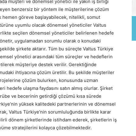
da müşteri ve dönemsel yönetici ile yakın iş birliği
tileyen benzersiz bir yöntem ile müşterilerine çözüm
ik hemen göreve başlayabilecek, nitelikli, somut
ültürüne uyumlu olacak dönemsel yöneticiler Valtus
birlikte seçilen dönemsel yöneticiler belirlenen hedefe
 yönetir, uygulamadan sorumlu olarak o konudaki
ekilde şirkete aktarır. Tüm bu süreçte Valtus Türkiye
nemsel yönetici arasındaki tüm süreçler ve hedeflerin
ilerek müşteriye destek verilir. Gerektiğinde
nudaki ihtiyacına çözüm üretilir. Bu şekilde müşteriler
 projelerine çözüm bulurken, konusunda uzman
leri hedefe ulaşma faydasını satın almış olurlar. Şirket
ecrübe ve becerinin getirdiği çözümü kısa sürede
ürkiye’nin yüksek kalitedeki partnerlerinin ve dönemsel
rak, Valtus Türkiye’nin sorumluluğunda birlikte karar
lirli dönem şirketlerinde istihdam ederek, şirketlerin iş
yüme stratejilerini kolayca çözebilmektedir.