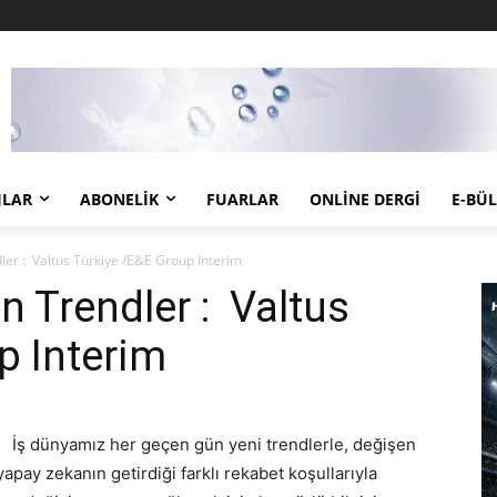
JLAR
ABONELIK
FUARLAR
ONLINE DERGI
E-BÜ
er : Valtus Türkiye /E&E Group Interim
 Trendler : Valtus
p Interim
İş dünyamız her geçen gün yeni trendlerle, değişen
yapay zekanın getirdiği farklı rekabet koşullarıyla