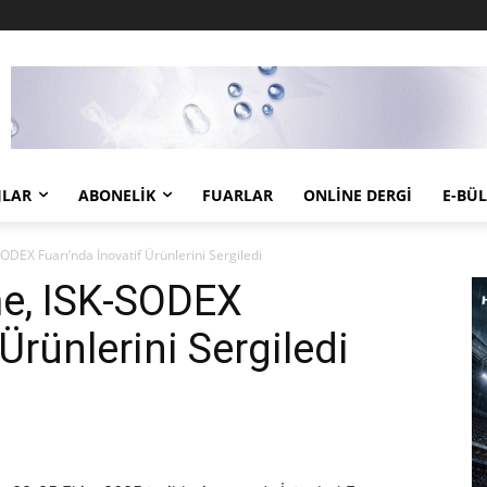
JLAR
ABONELIK
FUARLAR
ONLINE DERGI
E-BÜ
ODEX Fuarı’nda İnovatif Ürünlerini Sergiledi
me, ISK-SODEX
Ürünlerini Sergiledi