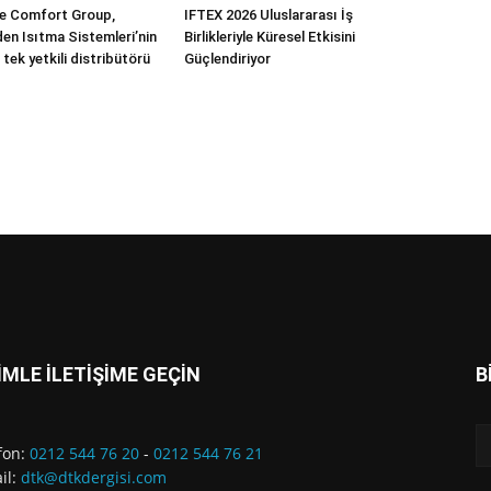
 Comfort Group,
IFTEX 2026 Uluslararası İş
n Isıtma Sistemleri’nin
Birlikleriyle Küresel Etkisini
 tek yetkili distribütörü
Güçlendiriyor
İMLE İLETİŞİME GEÇİN
B
fon:
0212 544 76 20
-
0212 544 76 21
il:
dtk@dtkdergisi.com