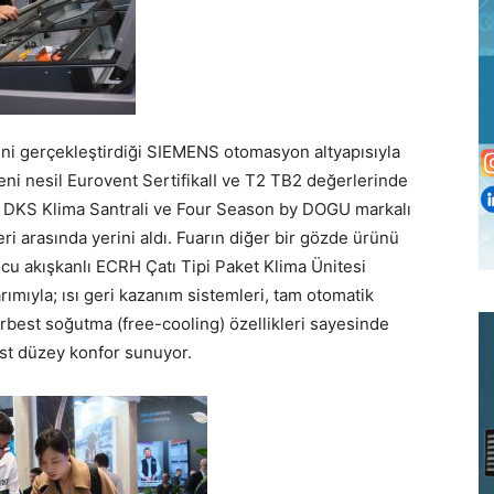
ini gerçekleştirdiği SIEMENS otomasyon altyapısıyla
eni nesil Eurovent SertifikalI ve T2 TB2 değerlerinde
en DKS Klima Santrali ve Four Season by DOGU markalı
ri arasında yerini aldı. Fuarın diğer bir gözde ürünü
cu akışkanlı ECRH Çatı Tipi Paket Klima Ünitesi
rımıyla; ısı geri kazanım sistemleri, tam otomatik
rbest soğutma (free-cooling) özellikleri sayesinde
üst düzey konfor sunuyor.