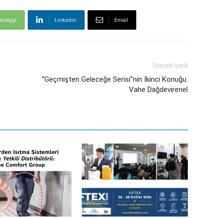
atsApp
Linkedin
Email
Sonraki İçerik
“Geçmişten Geleceğe Serisi”nin İkinci Konuğu:
Vahe Dağdevirenel