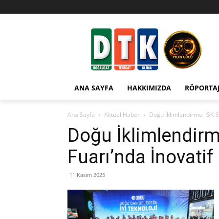
ANA SAYFA
HAKKIMIZDA
RÖPORTA
Ana Sayfa
Aktüel Haber
Doğu İklimlendirme, ISK-S
Doğu İklimlendir
Fuarı’nda İnovatif 
11 Kasım 2025