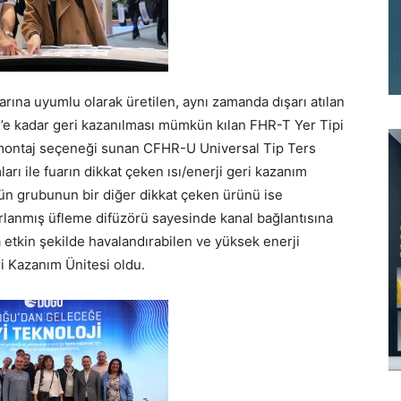
rına uyumlu olarak üretilen, aynı zamanda dışarı atılan
4’e kadar geri kazanılması mümkün kılan FHR-T Yer Tipi
e montaj seçeneği sunan CFHR-U Universal Tip Ters
ları ile fuarın dikkat çeken ısı/enerji geri kazanım
rün grubunun bir diğer dikkat çeken ürünü ise
rlanmış üfleme difüzörü sayesinde kanal bağlantısına
 etkin şekilde havalandırabilen ve yüksek enerji
ri Kazanım Ünitesi oldu.