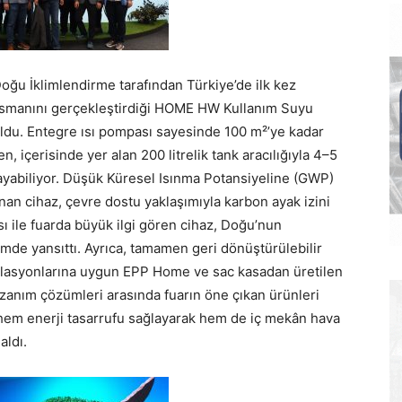
 Doğu İklimlendirme tarafından Türkiye’de ilk kez
ansmanını gerçekleştirdiği HOME HW Kullanım Suyu
 oldu. Entegre ısı pompası sayesinde 100 m²’ye kadar
, içerisinde yer alan 200 litrelik tank aracılığıyla 4–5
rşılayabiliyor. Düşük Küresel Isınma Potansiyeline (GWP)
an cihaz, çevre dostu yaklaşımıyla karbon ayak izini
sı ile fuarda büyük ilgi gören cihaz, Doğu’nun
imde yansıttı. Ayrıca, tamamen geri dönüştürülebilir
lasyonlarına uygun EPP Home ve sac kasadan üretilen
kazanım çözümleri arasında fuarın öne çıkan ürünleri
 hem enerji tasarrufu sağlayarak hem de iç mekân hava
aldı.