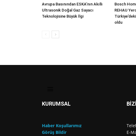
Avrupa Basınından ESKA’nın Akıllı
Bosch Home
Ultrasonik Doğal Gaz Sayacı
REHAU Yerde
Teknolojisine Büyük İlgi
Türkiye’deki
oldu
KURUMSAL
BİZ
Haber Koşullarımız
Tele
Görüş Bildir
E-Ma