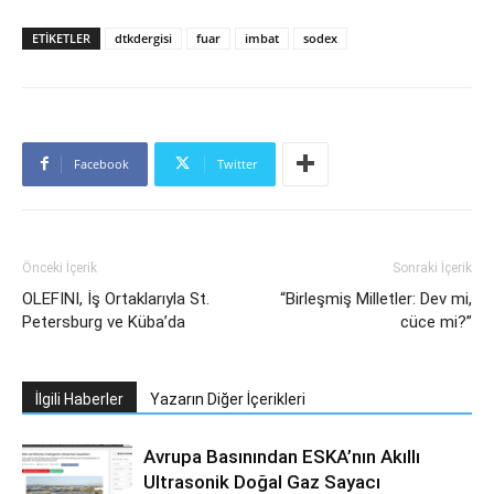
ETİKETLER
dtkdergisi
fuar
imbat
sodex
Facebook
Twitter
Önceki İçerik
Sonraki İçerik
OLEFINI, İş Ortaklarıyla St.
“Birleşmiş Milletler: Dev mi,
Petersburg ve Küba’da
cüce mi?”
İlgili Haberler
Yazarın Diğer İçerikleri
Avrupa Basınından ESKA’nın Akıllı
Ultrasonik Doğal Gaz Sayacı