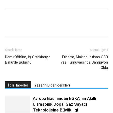
Facebook
Twitter
WhatsApp
Link
Önceki İçerik
Sonraki İçerik
DemirDöküm, İş Ortaklarıyla
Friterm, Makine İhtisas OSB
Bakü’de Buluştu
Yaz Turnuvası’nda Şampiyon
Oldu
İlgili Haberler
Yazarın Diğer İçerikleri
Avrupa Basınından ESKA’nın Akıllı
Ultrasonik Doğal Gaz Sayacı
Teknolojisine Büyük İlgi