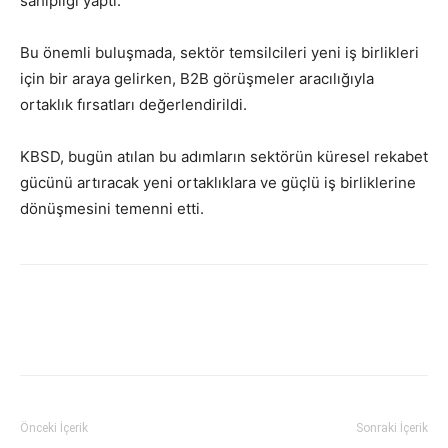
sahipliği yaptı.
Bu önemli buluşmada, sektör temsilcileri yeni iş birlikleri
için bir araya gelirken, B2B görüşmeler aracılığıyla
ortaklık fırsatları değerlendirildi.
KBSD, bugün atılan bu adımların sektörün küresel rekabet
gücünü artıracak yeni ortaklıklara ve güçlü iş birliklerine
dönüşmesini temenni etti.
Facebook
Twitter
WhatsApp
Link
Önceki İçerik
Sonraki İçerik