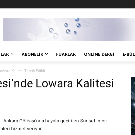
JLAR
ABONELIK
FUARLAR
ONLINE DERGI
E-BÜ
owara Kalitesi Tercih Edildi
esi’nde Lowara Kalitesi
Ankara Gölbaşı’nda hayata geçirilen Sunset İncek
leri hizmet veriyor.