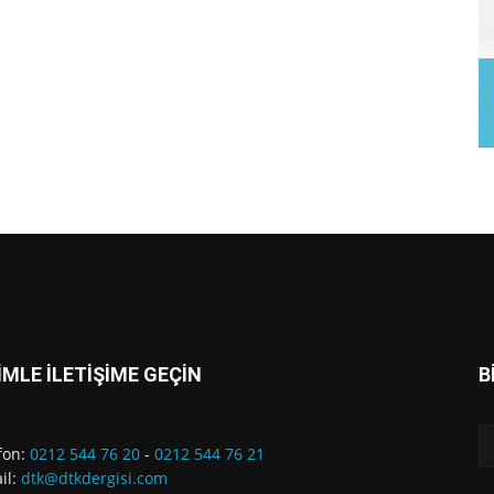
İMLE İLETİŞİME GEÇİN
B
fon:
0212 544 76 20
-
0212 544 76 21
il:
dtk@dtkdergisi.com