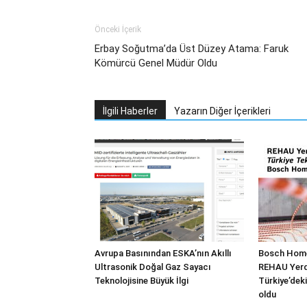
Önceki İçerik
Erbay Soğutma’da Üst Düzey Atama: Faruk
Kömürcü Genel Müdür Oldu
İlgili Haberler
Yazarın Diğer İçerikleri
Avrupa Basınından ESKA’nın Akıllı
Bosch Home
Ultrasonik Doğal Gaz Sayacı
REHAU Yerde
Teknolojisine Büyük İlgi
Türkiye’deki
oldu