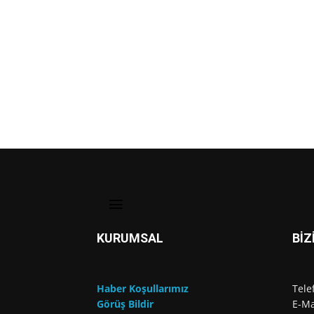
KURUMSAL
BİZ
Haber Koşullarımız
Tele
Görüş Bildir
E-Ma