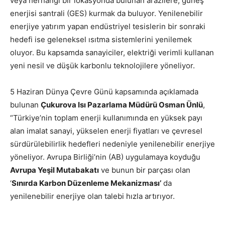
veya herhangi bir lokasyonda bulunan arazilere, güneş
enerjisi santrali (GES) kurmak da buluyor. Yenilenebilir
enerjiye yatırım yapan endüstriyel tesislerin bir sonraki
hedefi ise geleneksel ısıtma sistemlerini yenilemek
oluyor. Bu kapsamda sanayiciler, elektriği verimli kullanan
yeni nesil ve düşük karbonlu teknolojilere yöneliyor.
5 Haziran Dünya Çevre Günü kapsamında açıklamada
bulunan
Çukurova Isı Pazarlama Müdürü Osman Ünlü
,
“Türkiye’nin toplam enerji kullanımında en yüksek payı
alan imalat sanayi, yükselen enerji fiyatları ve çevresel
sürdürülebilirlik hedefleri nedeniyle yenilenebilir enerjiye
yöneliyor. Avrupa Birliği’nin (AB) uygulamaya koyduğu
Avrupa Yeşil Mutabakatı
ve bunun bir parçası olan
‘
Sınırda Karbon Düzenleme Mekanizması’
da
yenilenebilir enerjiye olan talebi hızla artırıyor.