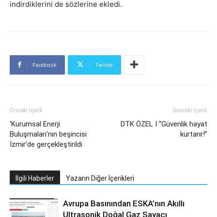
indirdiklerini de sözlerine ekledi.
Facebook
Twitter
Önceki İçerik
Sonraki İçerik
‘Kurumsal Enerji
DTK ÖZEL I “Güvenlik hayat
Buluşmaları’nın beşincisi
kurtarır!”
İzmir’de gerçekleştirildi
İlgili Haberler
Yazarın Diğer İçerikleri
Avrupa Basınından ESKA’nın Akıllı
Ultrasonik Doğal Gaz Sayacı