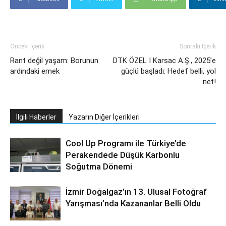
Önceki İçerik
Sonraki İçerik
Rant değil yaşam: Borunun
DTK ÖZEL I Karsac A.Ş., 2025’e
ardındaki emek
güçlü başladı: Hedef belli, yol
net!
İlgili Haberler
Yazarın Diğer İçerikleri
Cool Up Programı ile Türkiye’de
Perakendede Düşük Karbonlu
Soğutma Dönemi
İzmir Doğalgaz’ın 13. Ulusal Fotoğraf
Yarışması’nda Kazananlar Belli Oldu