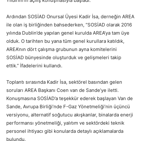
Yıldırım’ın açılış konuşmasıyla başladı.
Ardından SOSİAD Onursal Üyesi Kadir İsa, derneğin AREA
ile olan iş birliğinden bahsederken, “SOSİAD olarak 2016
yılında Dublin’de yapılan genel kurulda AREA’ya tam üye
olduk. O tarihten bu yana tüm genel kurullara katıldık,
AREA’nın dört çalışma grubunun ayna komitelerini
SOSİAD bünyesinde oluşturduk ve gelişmeleri takip
ettik.” İfadelerini kullandı.
Toplantı sırasında Kadir İsa, sektörel basından gelen
soruları AREA Başkanı Coen van de Sande’ye iletti.
Konuşmasına SOSİAD’a teşekkür ederek başlayan Van de
Sande, Avrupa Birliği’nde F-Gaz Yönetmeliği’nin üçüncü
versiyonu, alternatif soğutucu akışkanlar, binalarda enerji
performansı yönetmeliği, yalıtım ve sektördeki teknik
personel ihtiyacı gibi konularda detaylı açıklamalarda
bulundu.