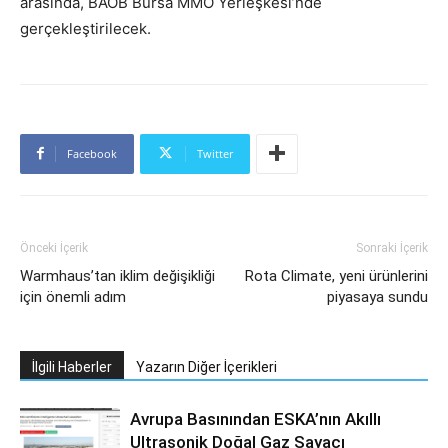
arasında, BAOB Bursa MMO Yerleşkesi’nde
gerçekleştirilecek.
Facebook
Twitter
Önceki İçerik
Sonraki İçerik
Warmhaus’tan iklim değişikliği
Rota Climate, yeni ürünlerini
için önemli adım
piyasaya sundu
İlgili Haberler
Yazarın Diğer İçerikleri
Avrupa Basınından ESKA’nın Akıllı
Ultrasonik Doğal Gaz Sayacı