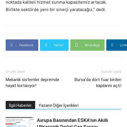
noktada kaliteli hizmet sunma kapasitemiz artacak.
Birlikte sektörde yeni bir sinerji yaratacağız.” dedi.
Facebook
Twitter
WhatsApp
Link
Önceki İçerik
Sonraki İçerik
Mekanik sistemler depremde
Bursa’da dört fuar birden
hayat kurtarıyor!
kapılarını açtı!
İlgili Haberler
Yazarın Diğer İçerikleri
Avrupa Basınından ESKA’nın Akıllı
Ultrasonik Doğal Gaz Sayacı