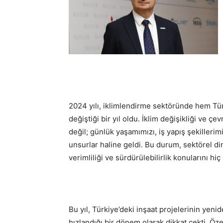
2024 yılı, iklimlendirme sektöründe hem Tür
değiştiği bir yıl oldu. İklim değişikliği ve ç
değil; günlük yaşamımızı, iş yapış şekilleri
unsurlar haline geldi. Bu durum, sektörel d
verimliliği ve sürdürülebilirlik konularını hi
Bu yıl, Türkiye’deki inşaat projelerinin yen
hızlandığı bir dönem olarak dikkat çekti. Öz