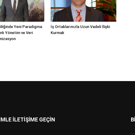
liliğinde Yeni Paradigma:
İş Ortaklarınızla Uzun Vadeli İlişki
lı Yönetim ve Veri
Kurmak
imizasyon
İMLE İLETİŞİME GEÇİN
B