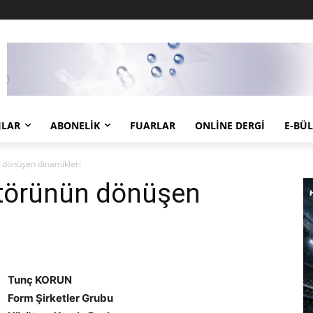
JLAR
ABONELIK
FUARLAR
ONLINE DERGI
E-BÜ
 dönüşen dinamikleri
ktörünün dönüşen
Tunç KORUN
Form Şirketler Grubu