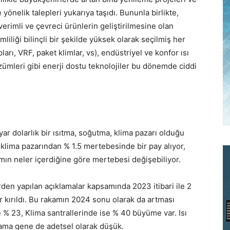
yönelik talepleri yukarıya taşıdı. Bununla birlikte,
verimli ve çevreci ürünlerin geliştirilmesine olan
liliği bilinçli bir şekilde yüksek olarak seçilmiş her
arı, VRF, paket klimlar, vs), endüstriyel ve konfor ısı
ümleri gibi enerji dostu teknolojiler bu dönemde ciddi
lyar dolarlık bir ısıtma, soğutma, klima pazarı olduğu
lima pazarından % 1.5 mertebesinde bir pay alıyor,
mın neler içerdiğine göre mertebesi değişebiliyor.
rden yapılan açıklamalar kapsamında 2023 itibari ile 2
or kırıldı. Bu rakamın 2024 sonu olarak da artması
 % 23, Klima santrallerinde ise % 40 büyüme var. Isı
ama gene de adetsel olarak düşük.