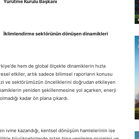
Yürütme Kurulu Başkanı
İklimlendirme sektörünün dönüşen dinamikleri
kiye’de hem de global ölçekte dinamiklerin hızla
evresel etkiler, artık sadece bilimsel raporların konusu
mizi ve sektörümüzün önceliklerini doğrudan etkileyen
inamiklerin yeniden şekillenmesine yol açarken, enerji
ç olmadığı kadar ön plana çıkardı.
iden ivme kazandığı, kentsel dönüşüm hamlelerinin ise
ellikle büyükşehirlerde artan bina yenileme projeleri ve