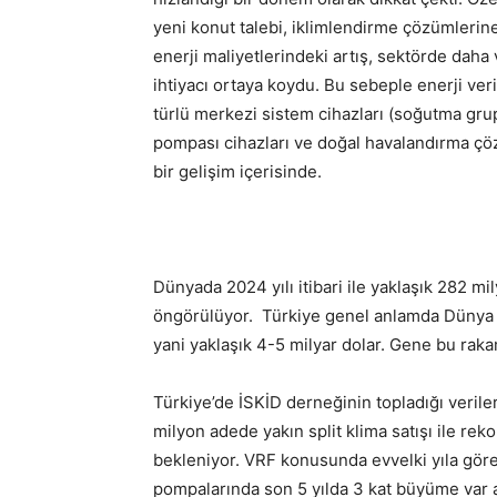
yeni konut talebi, iklimlendirme çözümlerine 
enerji maliyetlerindeki artış, sektörde daha 
ihtiyacı ortaya koydu. Bu sebeple enerji verim
türlü merkezi sistem cihazları (soğutma grupl
pompası cihazları ve doğal havalandırma çöz
bir gelişim içerisinde.
Dünyada 2024 yılı itibari ile yaklaşık 282 mi
öngörülüyor. Türkiye genel anlamda Dünya k
yani yaklaşık 4-5 milyar dolar. Gene bu raka
Türkiye’de İSKİD derneğinin topladığı verile
milyon adede yakın split klima satışı ile rek
bekleniyor. VRF konusunda evvelki yıla göre
pompalarında son 5 yılda 3 kat büyüme var 