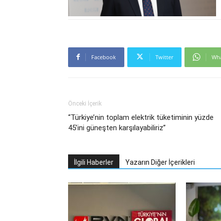
Facebook
Twitter
Wh
Önceki İçerik
“Türkiye’nin toplam elektrik tüketiminin yüzde
45’ini güneşten karşılayabiliriz”
İlgili Haberler
Yazarın Diğer İçerikleri