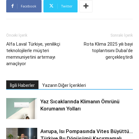
Facebook
Twitter
Önceki İçerik
Sonraki İçerik
Alfa Laval Türkiye, yenilikçi
Rota Klima 2025 yılı bayi
teknolojilerle müşteri
toplantısını Dubai’de
memnuniyetini artırmayı
gerçekleştirdi
amaçlıyor
İlgili Haberler
Yazarın Diğer İçerikleri
Yaz Sıcaklarında Klimanın Ömrünü
Korumanın Yolları
Avrupa, Isı Pompasında Vites Büyüttü…
Türkiye Bu Dönüşümü Kaçırmamalı