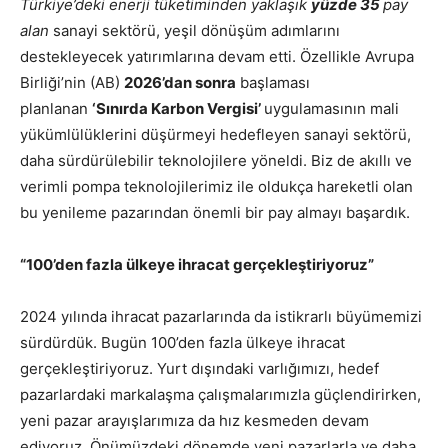
Türkiye’deki enerji tüketiminden yaklaşık
yüzde 35
pay
alan
sanayi sektörü, yeşil dönüşüm adımlarını
destekleyecek yatırımlarına devam etti. Özellikle Avrupa
Birliği’nin (AB)
2026’dan sonra
başlaması
planlanan
‘Sınırda Karbon Vergisi’
uygulamasının mali
yükümlülüklerini düşürmeyi hedefleyen sanayi sektörü,
daha sürdürülebilir teknolojilere yöneldi. Biz de akıllı ve
verimli pompa teknolojilerimiz ile oldukça hareketli olan
bu yenileme pazarından önemli bir pay almayı başardık.
“100’den fazla ülkeye ihracat gerçekleştiriyoruz”
2024 yılında ihracat pazarlarında da istikrarlı büyümemizi
sürdürdük. Bugün 100’den fazla ülkeye ihracat
gerçekleştiriyoruz. Yurt dışındaki varlığımızı, hedef
pazarlardaki markalaşma çalışmalarımızla güçlendirirken,
yeni pazar arayışlarımıza da hız kesmeden devam
ediyoruz. Önümüzdeki dönemde yeni pazarlarla ve daha