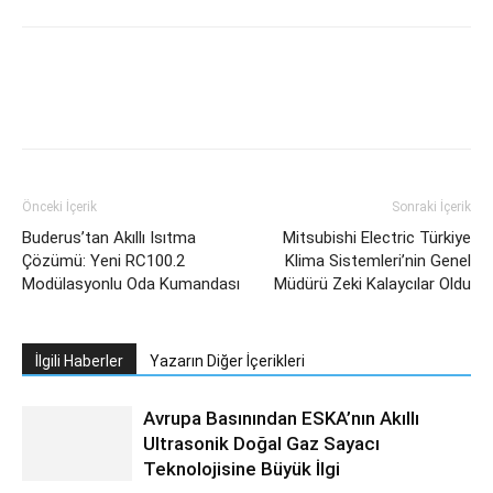
Facebook
Twitter
WhatsApp
L
Önceki İçerik
Sonraki İçerik
Buderus’tan Akıllı Isıtma
Mitsubishi Electric Türkiye
Çözümü: Yeni RC100.2
Klima Sistemleri’nin Genel
Modülasyonlu Oda Kumandası
Müdürü Zeki Kalaycılar Oldu
İlgili Haberler
Yazarın Diğer İçerikleri
Avrupa Basınından ESKA’nın Akıllı
Ultrasonik Doğal Gaz Sayacı
Teknolojisine Büyük İlgi