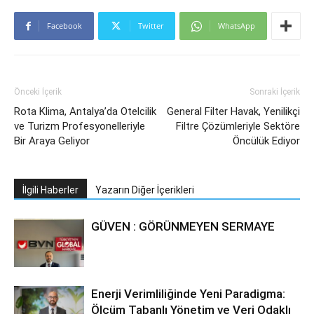
Facebook
Twitter
WhatsApp
Önceki İçerik
Sonraki İçerik
Rota Klima, Antalya’da Otelcilik
General Filter Havak, Yenilikçi
ve Turizm Profesyonelleriyle
Filtre Çözümleriyle Sektöre
Bir Araya Geliyor
Öncülük Ediyor
İlgili Haberler
Yazarın Diğer İçerikleri
GÜVEN : GÖRÜNMEYEN SERMAYE
Enerji Verimliliğinde Yeni Paradigma:
Ölçüm Tabanlı Yönetim ve Veri Odaklı