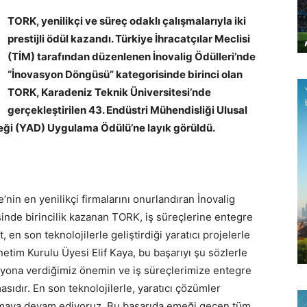
TORK, yenilikçi ve süreç odaklı çalışmalarıyla iki
prestijli ödül kazandı. Türkiye İhracatçılar Meclisi
(TİM) tarafından düzenlenen İnovalig Ödülleri’nde
“İnovasyon Döngüsü” kategorisinde birinci olan
TORK, Karadeniz Teknik Üniversitesi’nde
gerçekleştirilen 43. Endüstri Mühendisliği Ulusal
ği (YAD) Uygulama Ödülü’ne layık görüldü.
nin en yenilikçi firmalarını onurlandıran İnovalig
inde birincilik kazanan TORK, iş süreçlerine entegre
t, en son teknolojilerle geliştirdiği yaratıcı projelerle
tim Kurulu Üyesi Elif Kaya, bu başarıyı şu sözlerle
syona verdiğimiz önemin ve iş süreçlerimize entegre
asıdır. En son teknolojilerle, yaratıcı çözümler
unmaya devam ediyoruz. Bu başarıda emeği geçen tüm