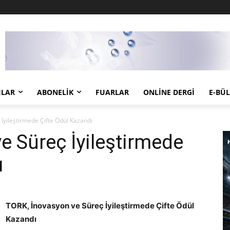
JLAR
ABONELIK
FUARLAR
ONLINE DERGI
E-BÜ
İyileştirmede Çifte Ödül Kazandı
e Süreç İyileştirmede
ı
TORK, İnovasyon ve Süreç İyileştirmede Çifte Ödül
Kazandı