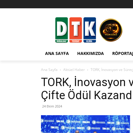
ANA SAYFA
HAKKIMIZDA
RÖPORTA
Ana Sayfa
Aktüel Haber
TORK, İnovasyon ve Süreç 
TORK, İnovasyon v
Çifte Ödül Kazand
24 Ekim 2024