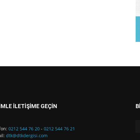
İMLE İLETİŞİME GEÇİN
B
fon:
0212 544 76 20
-
0212 544 76 21
il:
dtk@dtkdergisi.com