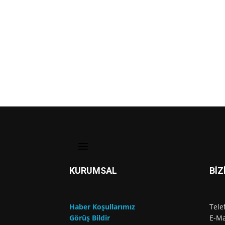
KURUMSAL
BİZ
Haber Koşullarımız
Tele
Görüş Bildir
E-Ma