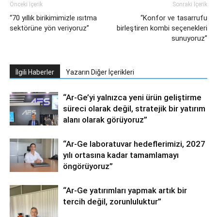
Önceki İçerik
Sonraki İçerik
“70 yıllık birikimimizle ısıtma
“Konfor ve tasarrufu
sektörüne yön veriyoruz”
birleştiren kombi seçenekleri
sunuyoruz”
İlgili Haberler
Yazarın Diğer İçerikleri
“Ar-Ge’yi yalnızca yeni ürün geliştirme
süreci olarak değil, stratejik bir yatırım
alanı olarak görüyoruz”
“Ar-Ge laboratuvar hedeflerimizi, 2027
yılı ortasına kadar tamamlamayı
öngörüyoruz”
“Ar-Ge yatırımları yapmak artık bir
tercih değil, zorunluluktur”