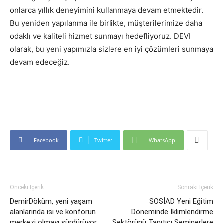
onlarca yıllık deneyimini kullanmaya devam etmektedir.
Bu yeniden yapılanma ile birlikte, müşterilerimize daha
odaklı ve kaliteli hizmet sunmayı hedefliyoruz. DEVI
olarak, bu yeni yapımızla sizlere en iyi çözümleri sunmaya
devam edeceğiz.
Facebook
Twitter
WhatsApp
Önceki İçerik
Sonraki İçerik
DemirDöküm, yeni yaşam
SOSİAD Yeni Eğitim
alanlarında ısı ve konforun
Döneminde İklimlendirme
merkezi olmayı sürdürüyor
Sektörünü Tanıtıcı Seminerlere