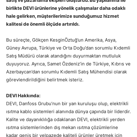
satış ve pazarlama ekipleri oluşturdu. Bu yapılanma ile
birlikte DEVI ürünlerine yönelik çalışmalar daha odaklı
hale gelirken, müşterilerimize sunduğumuz hizmet
kalitesi de önemli ölçüde artırıldı.
Bu süreçte, Gökçen KesginÖztuğ’un Amerika, Asya,
Güney Avrupa, Türkiye ve Orta Doğu’dan sorumlu Kıdemli
Satış Müdürü olarak atandığını duyurmaktan mutluluk
duyuyoruz. Ayrıca, Samet Özdeniz’in de Türkiye, Kıbrıs ve
Azerbaycan’dan sorumlu Kıdemli Satış Mühendisi olarak
görevlendirildiğini belirtmek isteriz.
DEVI Hakkında:
DEVI, Danfoss Grubu’nun bir yan kuruluşu olup, elektrikli
ısıtma kablo sistemleri alanında dünya çapında bir liderdir.
Kalite ve dayanıklılığa odaklanan DEVI, elektrikli yerden
ısıtma sistemlerinden dış mekan ısıtma çözümlerine
kadar geniş bir yelpazede kaliteli ürünler üretmek için