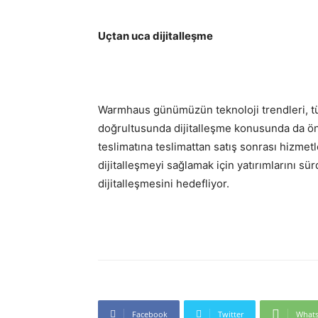
Uçtan uca dijitalleşme
Warmhaus günümüzün teknoloji trendleri, tük
doğrultusunda dijitalleşme konusunda da ön
teslimatına teslimattan satış sonrası hizme
dijitalleşmeyi sağlamak için yatırımlarını s
dijitalleşmesini hedefliyor.
Facebook
Twitter
What