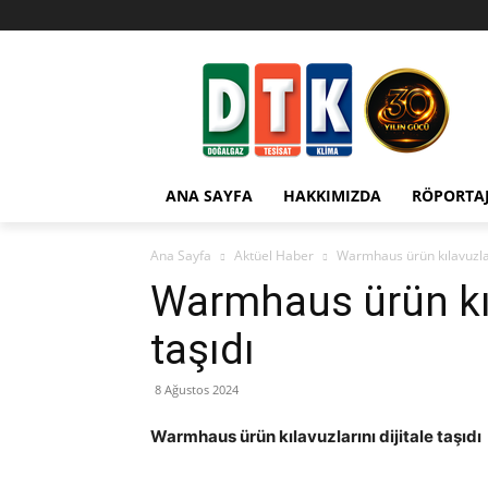
ANA SAYFA
HAKKIMIZDA
RÖPORTA
Ana Sayfa
Aktüel Haber
Warmhaus ürün kılavuzları
Warmhaus ürün kıla
taşıdı
8 Ağustos 2024
Warmhaus ürün kılavuzlarını dijitale taşıdı