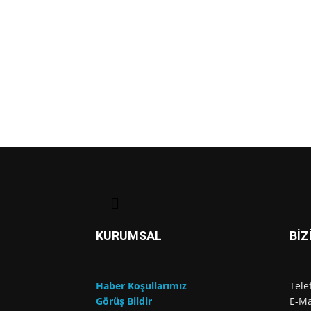
KURUMSAL
BİZ
Haber Koşullarımız
Tele
Görüş Bildir
E-Ma