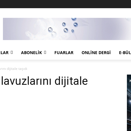
JLAR
ABONELIK
FUARLAR
ONLINE DERGI
E-BÜ
nı dijitale taşıdı
vuzlarını dijitale