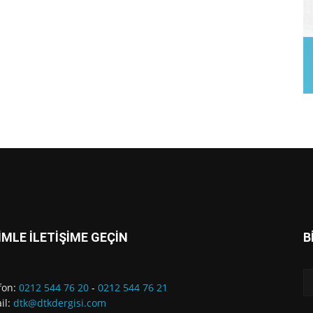
İMLE İLETİŞİME GEÇİN
B
fon:
0212 544 76 20
-
0212 544 76 21
il:
dtk@dtkdergisi.com