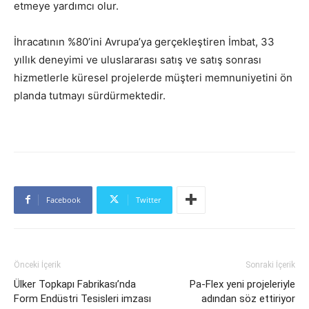
etmeye yardımcı olur.
İhracatının %80’ini Avrupa’ya gerçekleştiren İmbat, 33
yıllık deneyimi ve uluslararası satış ve satış sonrası
hizmetlerle küresel projelerde müşteri memnuniyetini ön
planda tutmayı sürdürmektedir.
Facebook
Twitter
Önceki İçerik
Sonraki İçerik
Ülker Topkapı Fabrikası’nda
Pa-Flex yeni projeleriyle
Form Endüstri Tesisleri imzası
adından söz ettiriyor