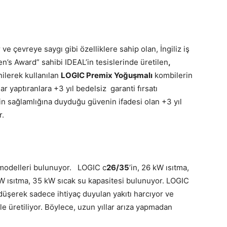
ve çevreye saygı gibi özelliklere sahip olan, İngiliz iş
’s Award” sahibi IDEAL’in tesislerinde üretilen
,
nilerek kullanılan
LOGIC Premix Yoğuşmalı
kombilerin
ar yaptıranlara +3 yıl bedelsiz garanti fırsatı
n sağlamlığına duyduğu güvenin ifadesi olan +3 yıl
r.
modelleri bulunuyor. LOGIC c
26/35
’in, 26 kW ısıtma,
W ısıtma, 35 kW sıcak su kapasitesi bulunuyor. LOGIC
üşerek sadece ihtiyaç duyulan yakıtı harcıyor ve
ile üretiliyor. Böylece, uzun yıllar arıza yapmadan