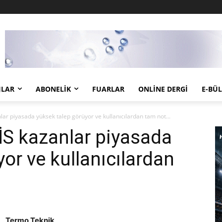
JLAR
ABONELIK
FUARLAR
ONLINE DERGI
E-BÜ
nlar piyasada yüksek talep görüyor ve kullanıcılardan tam not...
RİS kazanlar piyasada
or ve kullanıcılardan
Termo Teknik