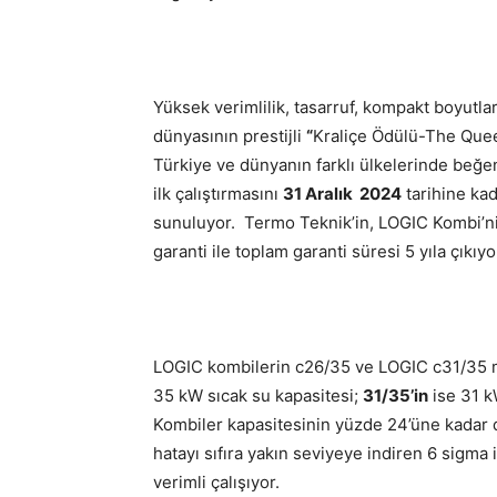
Yüksek verimlilik, tasarruf, kompakt boyutlar 
dünyasının prestijli
“
Kraliçe Ödülü-The Queen
Türkiye ve dünyanın farklı ülkelerinde beğe
ilk çalıştırmasını
31 Aralık 2024
tarihine kad
sunuluyor. Termo Teknik’in, LOGIC Kombi’ni
garanti ile toplam garanti süresi 5 yıla çıkıyo
LOGIC kombilerin c26/35 ve LOGIC c31/35 
35 kW sıcak su kapasitesi;
31/35’in
ise 31 k
Kombiler kapasitesinin yüzde 24’üne kadar d
hatayı sıfıra yakın seviyeye indiren 6 sigma 
verimli çalışıyor.