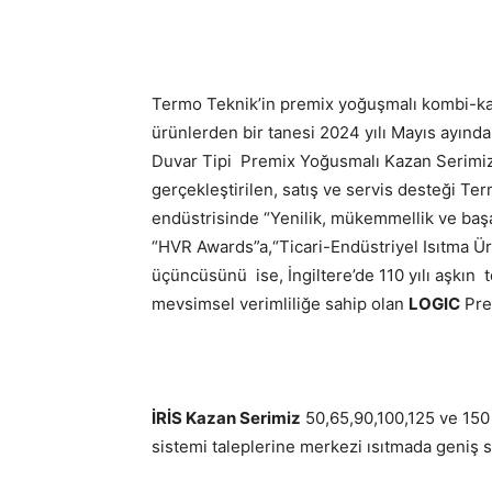
Termo Teknik’in premix yoğuşmalı kombi-k
ürünlerden bir tanesi 2024 yılı Mayıs ayın
Duvar Tipi Premix Yoğusmalı Kazan Serimi
gerçekleştirilen, satış ve servis desteği Te
endüstrisinde “Yenilik, mükemmellik ve başa
“HVR Awards”a,“Ticari-Endüstriyel Isıtma Ü
üçüncüsünü ise, İngiltere’de 110 yılı aşkın 
mevsimsel verimliliğe sahip olan
LOGIC
Pre
İRİS Kazan Serimiz
50,65,90,100,125 ve 150 1
sistemi taleplerine merkezi ısıtmada geniş 