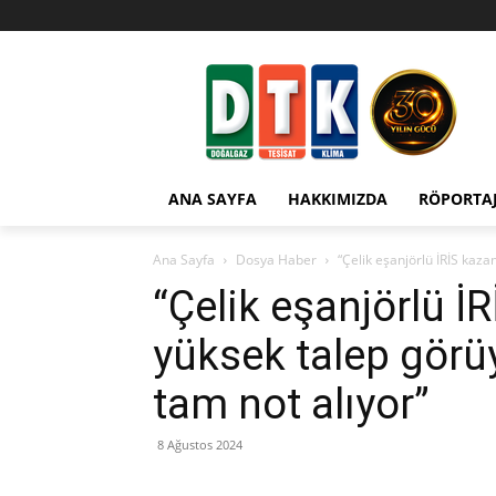
ANA SAYFA
HAKKIMIZDA
RÖPORTA
Ana Sayfa
Dosya Haber
“Çelik eşanjörlü İRİS kaza
“Çelik eşanjörlü İ
yüksek talep görüy
tam not alıyor”
8 Ağustos 2024