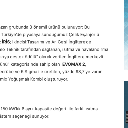
azan grubunda 3 önemli ürünü bulunuyor: Bu
da Türkiye’de piyasaya sunduğumuz Çelik Eşanjörlü
z
İRİS
; ikincisi:Tasarımı ve Ar-Ge’si İngiltere’de
rmo Teknik tarafından sağlanan, ısıtma ve havalandırma
rıya destek ödülü” olarak verilen İngiltere merkezli
rünü” kategorisinde sahip olan
EVOMAX 2
,
tecrübe ve 6 Sigma ile üretilen, yüzde 98,7’ye varan
mix Yoğuşmalı Kombi oluşturuyor.
50 kW’lık 6 ayrı kapasite değeri ile farklı ısıtma
sistem seçeneği sunuyor.